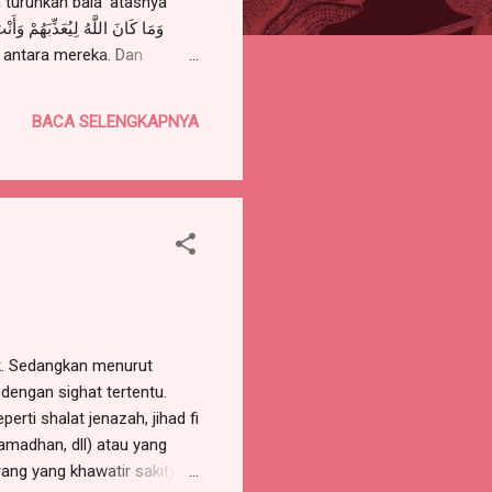
 turunkan bala’ atasnya
: 33). Berkata Ibnu Abbas
BACA SELENGKAPNYA
uk. Sedangkan menurut
dengan sighat tertentu.
rti shalat jenazah, jihad fi
ramadhan, dll) atau yang
rang yang khawatir sakit)