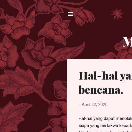
M
P
Hal-hal ya
o
s
bencana.
t
i
-
April 22, 2020
n
g
Hal-hal yang dapat menolak bala’ dan bencana. 1. Bert
a
siapa yang bertakwa kepada
n