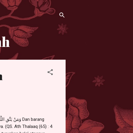
ah
n
 (QS. Ath Thalaaq (65) : 4