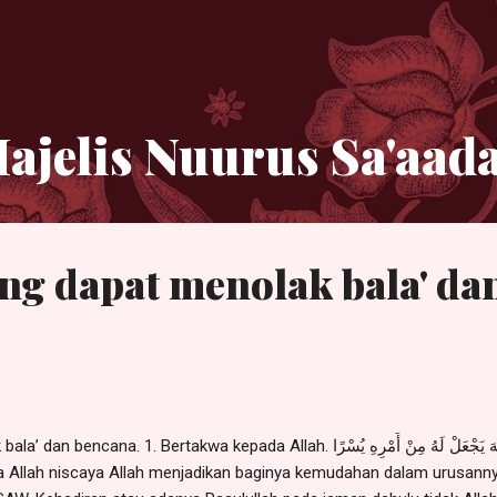
Langsung ke konten utama
ajelis Nuurus Sa'aad
ng dapat menolak bala' da
akwa kepada Allah. وَمَنْ يَتَّقِ اللَّهَ يَجْعَلْ لَهُ مِنْ أَمْرِهِ يُسْرًا Dan barang
 Allah niscaya Allah menjadikan baginya kemudahan dalam urusannya.