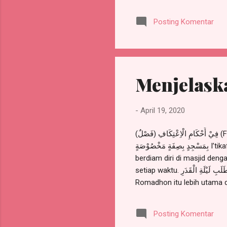
ataupun haram (seperti minu
‘Umar radhiyallahu ‘anhuma, beliau berkata,  « إِنَّهُ لاَ يَرُدُّ شَيْئًا ، وَإِنَّمَا يُسْتَخْرَجُ بِهِ
Posting Komentar
مِنَ الْبَخِيلِ » “Nabi s
Menjelask
-
April 19, 2020
(فَصْلٌ) فِيْ أَحْكَامِ الْاِعْتِكَافِ (Fasal) menjelaskan hukum-hukum i’tikaf. وَهُوَ لُغَةً الْإِقَامَةُ عَلَى الشَّيْئِ مِنْ خَيْرٍ أَوْ شَرٍّ وَشَرْعًا إِقَامَةٌ
بِمَسْجِدٍ بِصِفَةٍ مَخْصُوْصَةٍ I’tikaf secara bahasa adalah menetapi sesuatu yang baik atau jelek. Dan secara syara’ adalah
berdiam diri di masjid dengan sifat tertentu. (افُ سُنَّةٌ مُسْتَحَبَّةٌ) فِيْ كُلِّ وَقْتٍ
setiap waktu. وَهُوَ فِي الْعَشْرِ الْأَوَاخِرِ مِنْ رَمَضَانَ أَفْضَلُ مِنْهُ فِيْ غَيْرِهِ لِأَجْلِ طَلَبِ لَيْلَةِ الْقَدَرِ I’tikaf di sepuluh hari terakhir di bulan
Romadhon itu lebih utama daripada i
رَضِيَ اللهُ عَنْهُ مُنْحَصِرَةٌ فِيْ الْعَشْرِ الْأَوَاخِرِ مِنْ رَمَضَانَ Menurut 
sepuluh hari terakhir di bulan
Posting Komentar