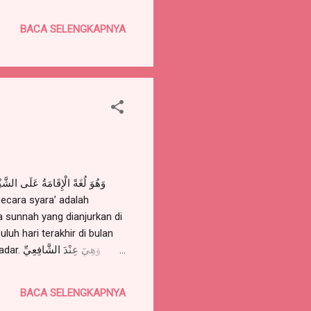
Bernadzar. Dari Ibnu
BACA SELENGKAPNYA
وَهِيَ 
BACA SELENGKAPNYA