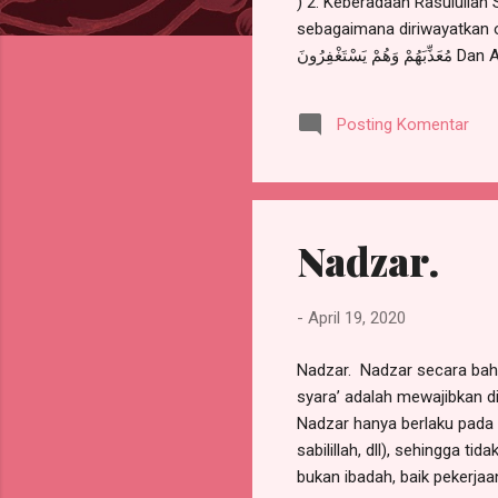
) 2. Keberadaan Rasulullah 
sebagaimana diriwayatkan oleh Ibnu Abbas ra. saat me
مُعَذِّبَهُمْ وَهُمْ يَسْتَغْفِرُونَ Dan Allah sekali-kali tidak akan mengazab mereka, sedang kamu berada di antara mereka. Dan
tidaklah (pula) Allah akan
radhiyallahu 'anhu ketika menafsirkan ayat di atas :  النبي صلى
Posting Komentar
Nadzar.
-
April 19, 2020
Nadzar. Nadzar secara baha
syara’ adalah mewajibkan di
Nadzar hanya berlaku pada i
sabilillah, dll), sehingga t
bukan ibadah, baik pekerjaa