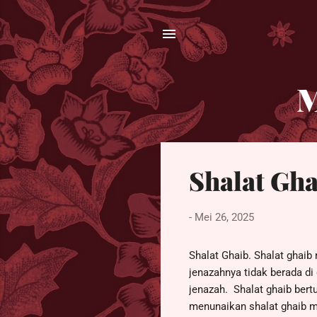
M
P
Shalat Gha
o
s
t
-
Mei 26, 2025
i
n
Shalat Ghaib. Shalat ghai
g
jenazahnya tidak berada di
jenazah. Shalat ghaib ber
a
menunaikan shalat ghaib me
n