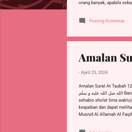
orang banyak, apabila seba
melakukan shalat ghaib. S
maupun di masjid. Shalat g
Posting Komentar
meninggal dunia. “Rasulul
menuju tempat shalat lalu 
Amalan Sur
-
April 23, 2024
Amalan Surat At Taubah 128-129. ل يوم إحدي وأربعين يوما ظهرت له أسرار من العجائب ورؤية رسول
الله صل الله عليه و سلم Barangsiapa mendawamkan surat At Taubah 128-129 (Laqod Jaa'akum) setiap hari (sebanyak 7x
sehabis sholat lima waktu
keajaiban dan dapat melihat
Musnid Al Allamah Al Faqi
Baro'ah (At Taubah), Halam
Shulfi bin Abunawar Al ‘Ay