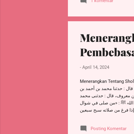
1 komentar
sebanyak 7x sehabis sholat
: https://www.youtube.com/
Menerangk
Pembebasa
-
April 14, 2024
Menerangkan Tentang Sholat Utaqo (Sholat
 قال : حدثنا محمد بن أحمد بن
ابن معروف، قال : حدثنى محمد
ل اللہ ﷺ : «من صلى في شوال
فإذا فرغ من صلاته سبح سبعين
 أنبع الله له ينابيع الحكمة
فت لا يرفع رأسه من آخر سجدة
Posting Komentar
الله عليه السير والذهاب إلى