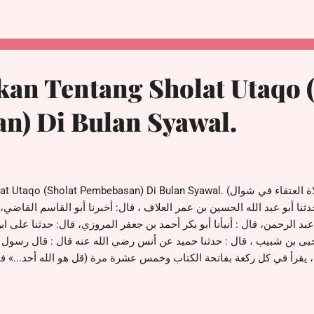
 lima waktu selama 41 hari tidak terputus. Website : https://www.
@shulfialaydrusofficial Channel Wha...
an Tentang Sholat Utaqo (
n) Di Bulan Syawal.
 Pembebasan) Di Bulan Syawal. (فصل: في صلاة العتقاء في شوال) حدثنا أبو نصر
حدثنا أبو عبد الله الحسين بن عمر العلاف ، قال: أخبرنا أبو القاسم القاضي،
بد الرحمن، قال : أنبأنا أبو بكر أحمد بن جعفر المروزي، قال: حدثنا على 
يحيى بن شبيب ، قال : حدثنا حميد عن أنس رضي الله عنه قال : قال رسو
را، يقرأ في كل ركعة بفاتحة الكتاب وخمس عشرة مرة (قل هو الله أحد...» 
ين مرة، قال النبی ﷺ : والذي بعثنى بالحق ما من عبد يصلى هذه الصلاة إلا
أراه داء الدنيا ودواءها، والذي بعثنى بالحق من صلى هذه الصلاة كما وص
ات مات شهيدا مغفورا له، وما من عبد صلى هذه الصلاة في السفر إلا سهل 