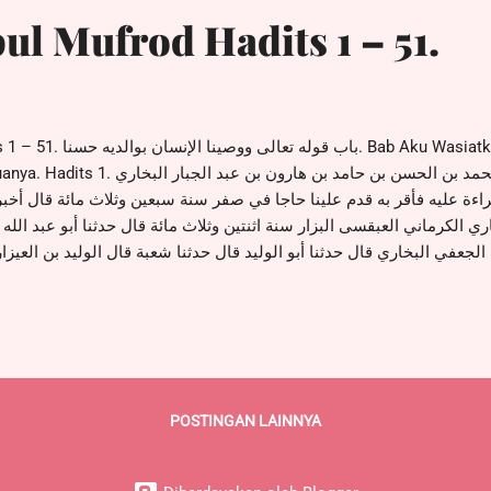
ul Mufrod Hadits 1 – 51.
siatkan Manusia Untuk Berbuat
أخبرنا أبو نصر أحمد بن محمد بن الحسن بن حام
اءة عليه فأقر به قدم علينا حاجا في صفر سنة سبعين وثلاث مائة قال أخبرن
ي الكرماني العبقسى البزار سنة اثنتين وثلاث مائة قال حدثنا أبو عبد الل
الجعفي البخاري قال حدثنا أبو الوليد قال حدثنا شعبة قال الوليد بن العي
ذه الدار وأوما بيده إلى دار عبد الله قال سألت النبي صلى الله عليه وس
تها قلت ثم أي قال ثم بر الوالدين قلت ثم اى قال ثم الجهاد في سبيل الل
nal dengan sebutan I...
POSTINGAN LAINNYA