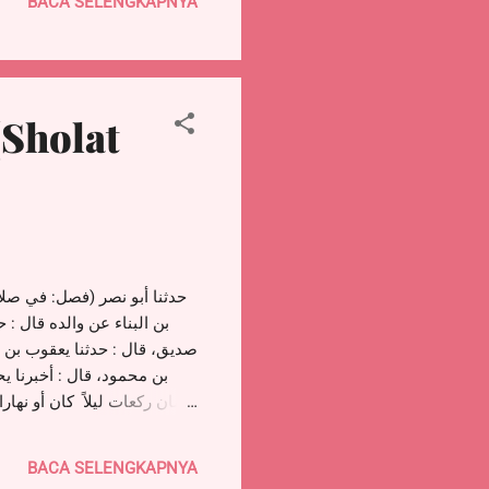
BACA SELENGKAPNYA
shulfialaydrus.com/ Youtube
Sholat
بن البناء عن والده قال : 
صديق، قال : حدثنا يعقوب بن ع
بن محمود، قال : أخبرنا 
ثمان ركعات ليلاً كان أو نها
مرة، وصلى علی النبی ﷺ سبع
في قلبه وأنطق بها لسانه و
BACA SELENGKAPNYA
حتى يغفر الله له، وإن م