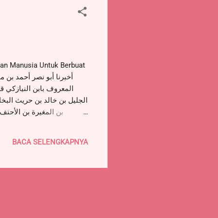
المعروف بابن النيازكي قر
الجليل بن خالد بن حريث البخار
بن المغيرة بن الأحنف 
الشيباني يقول حدثنا صاحب ه
وجل قال الصلاة على وق
BACA SELENGKAPNYA