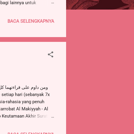
bagi lainnya untuk
 rumah masing-masing
ika Raja Najasyi
BACA SELENGKAPNYA
Kemudian Rasul keluar
a cara shala...
ia-rahasia yang penuh
jarrobat Al Makiyyah - Al
b Keutamaan Akhir Surat
, Al Faqir (Habib Muhammad
Taubah 128-129 setiap hari