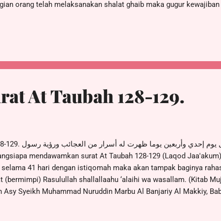
gian orang telah melaksanakan shalat ghaib maka gugur kewajiban 
halat ghaib dapat laksanakan secara berjamaah maupun sendiri di
haib pernah dilakukan oleh Rasulullah SAW dan para sahabatnya ket
lah SAW mengabarkan kematian An Najasyi pada hari kematiannya. 
membariskan shaf kemudian bertakbir empat kali,” (HR Bukhari). Tat
at At Taubah 128-129.
ومن داوم على قراءتهما ك
) selama 41 hari dengan istiqomah maka akan tampak baginya rahas
 (bermimpi) Rasulullah shallallaahu ‘alaihi wa wasallam. (Kitab Mu
h Asy Syeikh Muhammad Nuruddin Marbu Al Banjariy Al Makkiy, Ba
an 95, Penerbit Ma'ahad Nuruddin Li Tarbiah) Silahkan di amalkan
drus) ijazahkan kepada siapa saja yang mau mengamalkan surat At 