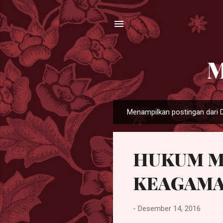
M
Menampilkan postingan dari 
P
o
s
HUKUM M
t
i
KEAGAMA
n
g
a
-
Desember 14, 2016
n