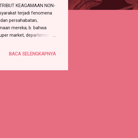
ATRIBUT KEAGAMAAN NON-
syarakat terjadi fenomena
 dan persahabatan,
maan mereka; b. bahwa
super market, departemen
 termasuk yang muslim
muncul pertanyaan
BACA SELENGKAPNYA
dang perlu menetapkan
NGINGAT : * ...