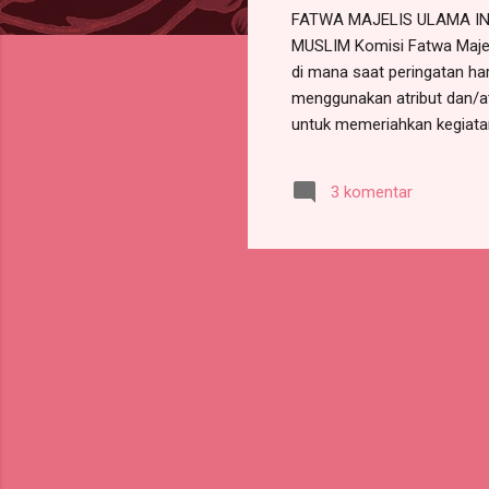
FATWA MAJELIS ULAMA I
MUSLIM Komisi Fatwa Majeli
di mana saat peringatan ha
menggunakan atribut dan/
untuk memeriahkan kegiatan
store, restoran dan lain 
untuk menggunakan atribut
3 komentar
mengenai hukum menggunaka
fatwa tentang hukum mengg