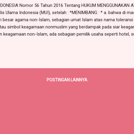
NDONESIA Nomor 56 Tahun 2016 Tentang HUKUM MENGGUNAKAN 
s Ulama Indonesia (MUI), setelah : *MENIMBANG : * a. bahwa di ma
ri besar agama non-Islam, sebagian umat Islam atas nama toleransi
atau simbol keagamaan nonmuslim yang berdampak pada siar keaga
 keagamaan non-Islam, ada sebagian pemilik usaha seperti hotel, 
sebagainya, bahkan kantor pemerintahan mengharuskan karyawannya,
 keagamaan dari non-muslim; c. bahwa terhadap masalah tersebut, 
n atribut keagamaan non-muslim; d. bahwa oleh karena itu dipan
unakan atribut keagamaan non-muslim guna dijadikan pedoman. *ME
POSTINGAN LAINNYA