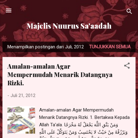
Langsung ke konten utama
Majelis Nuurus Sa'aadah
Menampilkan postingan dari Juli, 2012
TUNJUKKAN SEMUA
P
o
Amalan-amalan Agar
s
Mempermudah Menarik Datangnya
t
Rizki.
i
n
-
Juli 21, 2012
g
a
Amalan-amalan Agar Mempermudah
n
Menarik Datangnya Rizki. 1. Bertakwa Kepada
Allah Ta’ala. وَمَنْ يَتَّقِ اللَّهَ يَجْعَلْ لَهُ مَخْرَجًا
وَيَرْزُقْهُ مِنْ حَيْثُ لا يَحْتَسِبُ وَمَنْ يَتَوَكَّلْ عَلَى اللَّهِ