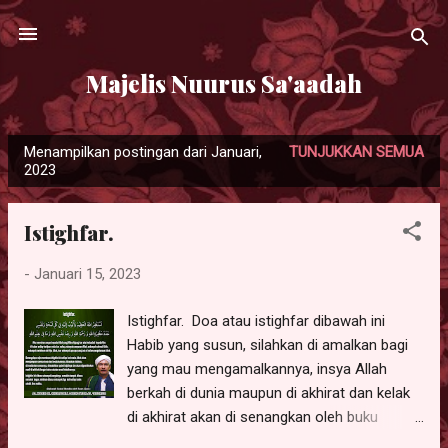
Langsung ke konten utama
Majelis Nuurus Sa'aadah
Menampilkan postingan dari Januari,
TUNJUKKAN SEMUA
P
2023
o
s
Istighfar.
t
i
-
Januari 15, 2023
n
g
Istighfar. Doa atau istighfar dibawah ini
Habib yang susun, silahkan di amalkan bagi
a
yang mau mengamalkannya, insya Allah
n
berkah di dunia maupun di akhirat dan kelak
di akhirat akan di senangkan oleh buku
catatan amal kebaikannya. اَسْتَغْفِرُ اللهَ