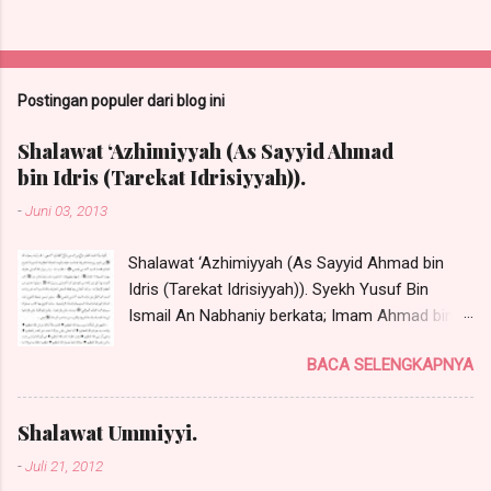
Postingan populer dari blog ini
Shalawat ‘Azhimiyyah (As Sayyid Ahmad
bin Idris (Tarekat Idrisiyyah)).
-
Juni 03, 2013
Shalawat ‘Azhimiyyah (As Sayyid Ahmad bin
Idris (Tarekat Idrisiyyah)). Syekh Yusuf Bin
Ismail An Nabhaniy berkata; Imam Ahmad bin
Idris radhiyallahu anhu telah menerima shalawat
BACA SELENGKAPNYA
ini dari Rasulullah Shallallahu 'Alaihi wa Sallam
dengan talqin secara langsung tanpa perantara
sebanyak satu kali dan beliau juga ditalqin
Shalawat Ummiyyi.
secara langsung oleh Sayyidina Khidir 'Alaihis
-
Juli 21, 2012
Salaam satu kali. Sayyid Habib Muhammad Al