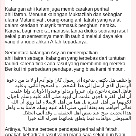
Kalangan ahli kalam juga membicarakan perihal
ahli fatrah. Menurut kalangan Muktazilah dan sebagian
ulama Maturidiyah, orang-orang ahli fatrah yang wafat
dalam keadaan musyrik termasuk penghuni neraka.
Karena bagi mereka, manusia tanpa diutus seorang rasul
sekalipun semestinya memilih tauhid melalui daya akal
yang dianugerahkan Allah kepadanya.
Sementara kalangan Asy-ari menempatkan
ahli fatrah sebagai kalangan yang terbebas dari tuntutan
tauhid karena tidak ada rasul yang membimbing mereka.
Berikut ini perbedaan pendapat yang bisa kami himpun.
واختلف هل يكتفي بدعوة أي رسول كان ولو آدم أو لا بد من دعوة
الرسول الذي أرسل إلى هذا الشخص. والصحيح الثاني. وعليه
فأهل الفترة ناجون وإن غيروا و بدلوا وعبدوا الأوثان. وإذا علمت
أن أهل الفترة ناجون علمت أن أبويه صلى الله عليه وسلم ناجيان
لكونهما من أهل الفترة بل هما من أهل الإسلام لما روي أن الله
تعالى أحياهما بعد بعثة النبي صلى الله عليه وسلم فآمنا به... ولعل
هذا الحديث صح عند بعض أهل الحقيقة... وقد ألف الجلال
السيوطي مؤلفات فيما يتعلق بنجاتهما فجزاه الله خيرا
Artinya, “Ulama berbeda pendapat perihal ahli fatrah.
Apakah kehadiran rasul yang mana saja sekalipun Nabi