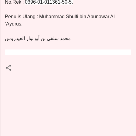
No.Rek :
0396-01-011361-50-5.
Penulis Ulang : Muhammad Shulfi bin Abunawar Al
‘Aydrus.
محمد سلفى بن أبو نوار العيدروس
K
o
m
e
n
t
a