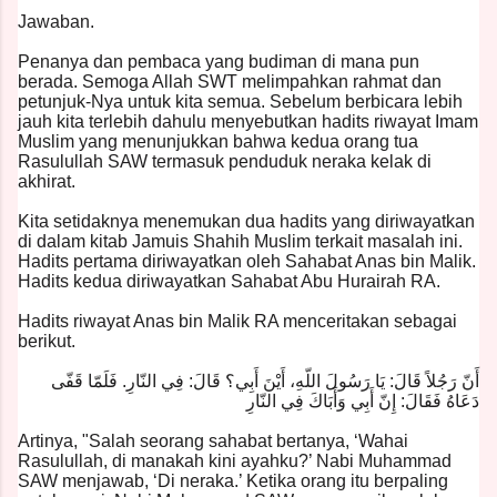
Jawaban.
Penanya dan pembaca yang budiman di mana pun
berada. Semoga Allah SWT melimpahkan rahmat dan
petunjuk-Nya untuk kita semua. Sebelum berbicara lebih
jauh kita terlebih dahulu menyebutkan hadits riwayat Imam
Muslim yang menunjukkan bahwa kedua orang tua
Rasulullah SAW termasuk penduduk neraka kelak di
akhirat.
Kita setidaknya menemukan dua hadits yang diriwayatkan
di dalam kitab Jamuis Shahih Muslim terkait masalah ini.
Hadits pertama diriwayatkan oleh Sahabat Anas bin Malik.
Hadits kedua diriwayatkan Sahabat Abu Hurairah RA.
Hadits riwayat Anas bin Malik RA menceritakan sebagai
berikut.
أَنّ رَجُلاً قَالَ: يَا رَسُولَ اللّهِ، أَيْنَ أَبِي؟ قَالَ: فِي النّارِ. فَلَمّا قَفّى
دَعَاهُ فَقَالَ: إِنّ أَبِي وَأَبَاكَ فِي النّارِ
Artinya, "Salah seorang sahabat bertanya, ‘Wahai
Rasulullah, di manakah kini ayahku?’ Nabi Muhammad
SAW menjawab, ‘Di neraka.’ Ketika orang itu berpaling