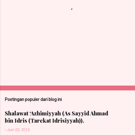
r
Postingan populer dari blog ini
Shalawat ‘Azhimiyyah (As Sayyid Ahmad
bin Idris (Tarekat Idrisiyyah)).
-
Juni 03, 2013