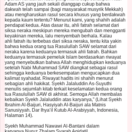
Adam AS yang jauh sekali dianggap cukup bahwa
dakwah telah sampai (bagi masyarakat musyrik Mekkah)
atau mengharuskan rasul secara khusus yang berdakwah
kepada kaum tertentu? Menurut kami, yang shahih adalah
pendapat kedua. Atas dasar itu, ahli fatrah selamat dari
siksa neraka meskipun mereka mengubah dan mengganti
keyakinan mereka, lalu menyembah berhala. Kalau
ahli fatrah itu terbebas dari siksa neraka, tentu kita yakin
bahwa kedua orang tua Rasulullah SAW selamat dari
neraka karena keduanya termasuk ahli fatrah. Bahkan
keduanya termasuk pemeluk Islam berdasarkan riwayat
yang menyebutkan bahwa Allah menghidupkan keduanya
setelah Nabi Muhammad SAW diangkat sebagai rasul
sehingga keduanya berkesempatan mengucapkan dua
kalimat syahadat. Riwayat hadits ini shahih menurut
sebagian ahli hakikat. Syekh Jalaluddin As-Suyuthi
menulis sejumlah kitab terkait keselamatan kedua orang
tua Rasulullah SAW di akhirat. Semoga Allah membalas
kebaikan Syekh Jalaluddin atas karyanya,” (Lihat Syekh
Ibrahim Al-Baijuri, Hasyiyah Al-Baijuri ala Matnis
Sanusiyyah, Dar Ihya’il Kutub Al-Arabiyyah, Indonesia,
Halaman 14).
Syekh Muhammad Nawawi Al-Bantani dalam
karyanya Nuruz Zhalam Syarah Aqidatil