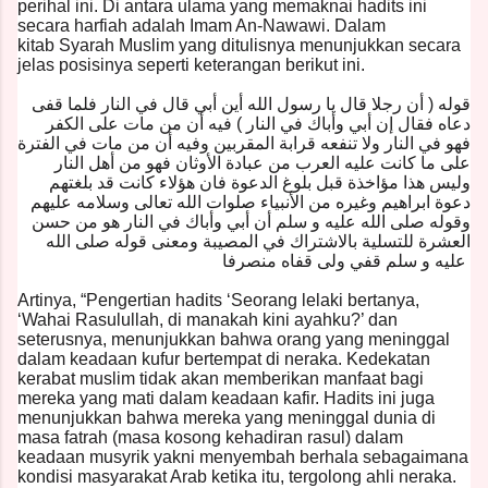
perihal ini. Di antara ulama yang memaknai hadits ini
secara harfiah adalah Imam An-Nawawi. Dalam
kitab Syarah Muslim yang ditulisnya menunjukkan secara
jelas posisinya seperti keterangan berikut ini.
قوله ( أن رجلا قال يا رسول الله أين أبي قال في النار فلما قفى
دعاه فقال إن أبي وأباك في النار ) فيه أن من مات على الكفر
فهو في النار ولا تنفعه قرابة المقربين وفيه أن من مات في الفترة
على ما كانت عليه العرب من عبادة الأوثان فهو من أهل النار
وليس هذا مؤاخذة قبل بلوغ الدعوة فان هؤلاء كانت قد بلغتهم
دعوة ابراهيم وغيره من الأنبياء صلوات الله تعالى وسلامه عليهم
وقوله صلى الله عليه و سلم أن أبي وأباك في النار هو من حسن
العشرة للتسلية بالاشتراك في المصيبة ومعنى قوله صلى الله
عليه و سلم قفي ولى قفاه منصرفا
Artinya, “Pengertian hadits ‘Seorang lelaki bertanya,
‘Wahai Rasulullah, di manakah kini ayahku?’ dan
seterusnya, menunjukkan bahwa orang yang meninggal
dalam keadaan kufur bertempat di neraka. Kedekatan
kerabat muslim tidak akan memberikan manfaat bagi
mereka yang mati dalam keadaan kafir. Hadits ini juga
menunjukkan bahwa mereka yang meninggal dunia di
masa fatrah (masa kosong kehadiran rasul) dalam
keadaan musyrik yakni menyembah berhala sebagaimana
kondisi masyarakat Arab ketika itu, tergolong ahli neraka.