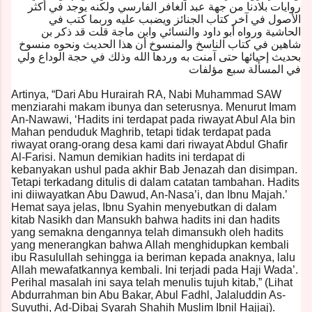
روايات بلادنا من جهة عبد الغافر الفارسي ولكنه يوجد في أكثر
الأصول في آخر كتاب الجنائز ويضبب عليه وربما كتب في
الحاشية ورواه أبو داود والنسائي وابن ماجة قلت قد ذكر بن
شاهين في كتاب الناسخ والمنسوخ أن هذا الحديث ونحوه منسوخ
بحديث إحيائها حتى آمنت به وردها الله وذلك في حجة الوداع ولي
في المسألة سبع مؤلفات
Artinya, “Dari Abu Hurairah RA, Nabi Muhammad SAW
menziarahi makam ibunya dan seterusnya. Menurut Imam
An-Nawawi, ‘Hadits ini terdapat pada riwayat Abul Ala bin
Mahan penduduk Maghrib, tetapi tidak terdapat pada
riwayat orang-orang desa kami dari riwayat Abdul Ghafir
Al-Farisi. Namun demikian hadits ini terdapat di
kebanyakan ushul pada akhir Bab Jenazah dan disimpan.
Tetapi terkadang ditulis di dalam catatan tambahan. Hadits
ini diiwayatkan Abu Dawud, An-Nasa’i, dan Ibnu Majah.’
Hemat saya jelas, Ibnu Syahin menyebutkan di dalam
kitab Nasikh dan Mansukh bahwa hadits ini dan hadits
yang semakna dengannya telah dimansukh oleh hadits
yang menerangkan bahwa Allah menghidupkan kembali
ibu Rasulullah sehingga ia beriman kepada anaknya, lalu
Allah mewafatkannya kembali. Ini terjadi pada Haji Wada’.
Perihal masalah ini saya telah menulis tujuh kitab,” (Lihat
Abdurrahman bin Abu Bakar, Abul Fadhl, Jalaluddin As-
Suyuthi, Ad-Dibaj Syarah Shahih Muslim Ibnil Hajjaj).