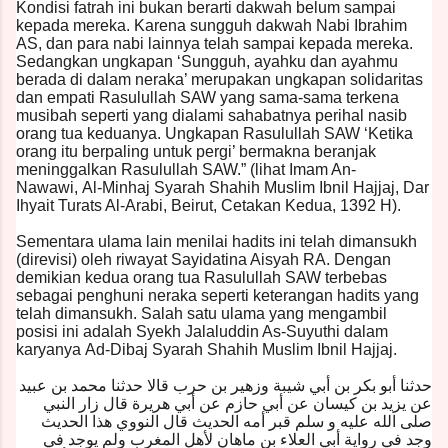
Kondisi fatrah ini bukan berarti dakwah belum sampai
kepada mereka. Karena sungguh dakwah Nabi Ibrahim
AS, dan para nabi lainnya telah sampai kepada mereka.
Sedangkan ungkapan ‘Sungguh, ayahku dan ayahmu
berada di dalam neraka’ merupakan ungkapan solidaritas
dan empati Rasulullah SAW yang sama-sama terkena
musibah seperti yang dialami sahabatnya perihal nasib
orang tua keduanya. Ungkapan Rasulullah SAW ‘Ketika
orang itu berpaling untuk pergi’ bermakna beranjak
meninggalkan Rasulullah SAW.” (lihat Imam An-
Nawawi, Al-Minhaj Syarah Shahih Muslim Ibnil Hajjaj, Dar
Ihyait Turats Al-Arabi, Beirut, Cetakan Kedua, 1392 H).
Sementara ulama lain menilai hadits ini telah dimansukh
(direvisi) oleh riwayat Sayidatina Aisyah RA. Dengan
demikian kedua orang tua Rasulullah SAW terbebas
sebagai penghuni neraka seperti keterangan hadits yang
telah dimansukh. Salah satu ulama yang mengambil
posisi ini adalah Syekh Jalaluddin As-Suyuthi dalam
karyanya Ad-Dibaj Syarah Shahih Muslim Ibnil Hajjaj.
حدثنا أبو بكر بن أبي شيبة وزهير بن حرب قالا حدثنا محمد بن عبيد
عن يزيد بن كيسان عن أبي حازم عن أبي هريرة قال زار النبي
صلى الله عليه و سلم قبر أمه الحديث قال النووي هذا الحديث
وجد في رواية أبي العلاء بن ماهان لأهل المغرب ولم يوجد في