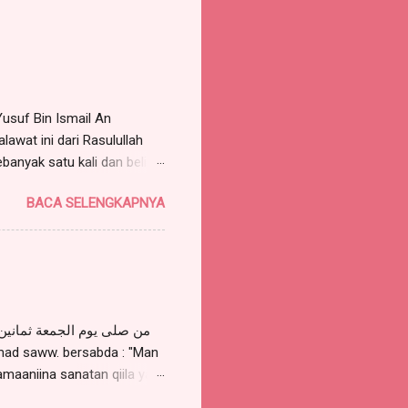
Yusuf Bin Ismail An
awat ini dari Rasulullah
ebanyak satu kali dan beliau
. Sayyid Habib Muhammad Al
BACA SELENGKAPNYA
aka dia akan mimpi bertemu
 membacanya sebanyak 7
rguna untuk mimpi bertemu
i SAW, hal. 146, Pustaka
wst Azhimiyah 92 kali, maka
amaaniina sanatan qiila yaa
laa muhammadin 'abdika