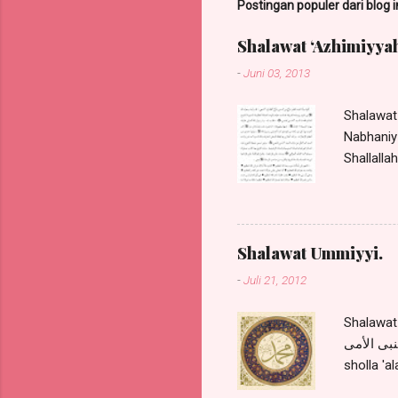
Postingan populer dari blog i
Shalawat ‘Azhimiyyah
-
Juni 03, 2013
Shalawat 
Nabhaniy 
Shallalla
juga dita
Haddar m
Nabi saw
kali (ad
Shalawat Ummiyyi.
Nabi saw
-
Juli 21, 2012
Hidayah)
shalawat.
Shalawat Ummiyyi. ة قيل يا رسول الله كيف الصلاة
ك النبى الأمى
sholla 'a
rasuulall