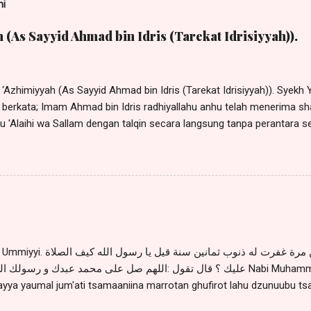
ni
 (As Sayyid Ahmad bin Idris (Tarekat Idrisiyyah)).
‘Azhimiyyah (As Sayyid Ahmad bin Idris (Tarekat Idrisiyyah)). Syekh 
berkata; Imam Ahmad bin Idris radhiyallahu anhu telah menerima shal
hu 'Alaihi wa Sallam dengan talqin secara langsung tanpa perantara s
lqin secara langsung oleh Sayyidina Khidir 'Alaihis Salaam satu kali
engatakan : "Barang siapa membaca shalawat Azhimiyyah 3 kali, m
w. ". Sayyid Muhammad Alwi al Maliki berkata : "Barang siapa
a yang mengatakan 70 kali) sebelum waktu shubuh, maka ia dapat be
w.". (Habib Husin Muhammad Syadad bin Umar, Do'a-do'a bertemu Nab
. Para ulama ahli asrar menyatakan: Siapa saja yang membaca shala
..
من صلى يوم الجمعة ثمانين مرة غفرت له ذنوب ثمانين سن
عليك ؟ قال تقول :اللهم صل على محمد عبدك و رسول Nabi Muhammad saww. bersabda : "Man
layya yaumal jum'ati tsamaaniina marrotan ghufirot lahu dzunuubu ts
ahi kaifash sholaatu 'alaika ? Qoola taquulu : Allaahumma sholli 'a