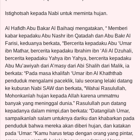
Istighotsah kepada Nabi untuk meminta hujan.
Al Hafidh Abu Bakar Al Baihaqi mengatakan, “ Memberi
kabar kepadaku Abu Nashr ibn Qatadah dan Abu Bakr Al
Farisi, keduanya berkata, “Bercerita kepadaku Abu ‘Umar
ibn Mathar, bercerita kepadaku Ibrahim ibn ‘Ali Al Dzuhali,
bercerita kepadaku Yahya ibn Yahya, bercerita kepadaku
Abu Mu’awiyah dari A’masy dari Abi Shalih dari Malik, ia
berkata: “Pada masa khalifah ‘Umar ibn Al Khaththab
penduduk mengalami paceklik, lalu seorang lelaki datang
ke kuburan Nabi SAW dan berkata, “Wahai Rasulullah,
Mohonkanlah hujan kepada Allah karena ummatmu
banyak yang meninggal dunia.” Rasulullah pun datang
kepadanya dalam mimpi,dan berkata: “Datangilah Umar,
sampaikanlah salam untuknya dariku dan khabarkan pada
penduduk bahwa mereka akan diberi hujan, dan katakan
pada ‘Umar: “Kamu harus tetap dengan orang yang pintar,