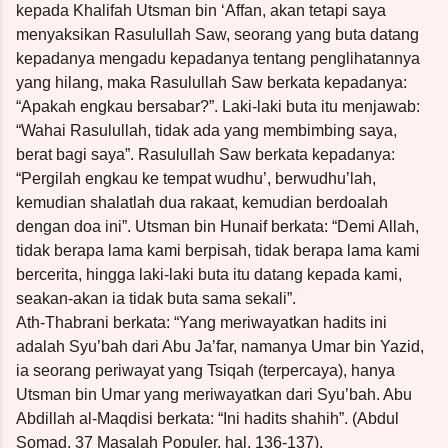
kepada Khalifah Utsman bin ‘Affan, akan tetapi saya
menyaksikan Rasulullah Saw, seorang yang buta datang
kepadanya mengadu kepadanya tentang penglihatannya
yang hilang, maka Rasulullah Saw berkata kepadanya:
“Apakah engkau bersabar?”. Laki-laki buta itu menjawab:
“Wahai Rasulullah, tidak ada yang membimbing saya,
berat bagi saya”. Rasulullah Saw berkata kepadanya:
“Pergilah engkau ke tempat wudhu’, berwudhu’lah,
kemudian shalatlah dua rakaat, kemudian berdoalah
dengan doa ini”. Utsman bin Hunaif berkata: “Demi Allah,
tidak berapa lama kami berpisah, tidak berapa lama kami
bercerita, hingga laki-laki buta itu datang kepada kami,
seakan-akan ia tidak buta sama sekali”.
Ath-Thabrani berkata: “Yang meriwayatkan hadits ini
adalah Syu’bah dari Abu Ja’far, namanya Umar bin Yazid,
ia seorang periwayat yang Tsiqah (terpercaya), hanya
Utsman bin Umar yang meriwayatkan dari Syu’bah. Abu
Abdillah al-Maqdisi berkata: “Ini hadits shahih”. (Abdul
Somad, 37 Masalah Populer, hal. 136-137).