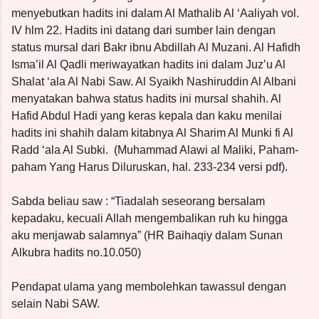
menyebutkan hadits ini dalam Al Mathalib Al ‘Aaliyah vol.
IV hlm 22. Hadits ini datang dari sumber lain dengan
status mursal dari Bakr ibnu Abdillah Al Muzani. Al Hafidh
Isma’il Al Qadli meriwayatkan hadits ini dalam Juz’u Al
Shalat ‘ala Al Nabi Saw. Al Syaikh Nashiruddin Al Albani
menyatakan bahwa status hadits ini mursal shahih. Al
Hafid Abdul Hadi yang keras kepala dan kaku menilai
hadits ini shahih dalam kitabnya Al Sharim Al Munki fi Al
Radd ‘ala Al Subki.
(Muhammad Alawi al Maliki, Paham-
paham Yang Harus Diluruskan, hal. 233-234 versi pdf).
Sabda beliau saw : “Tiadalah seseorang bersalam
kepadaku, kecuali Allah mengembalikan ruh ku hingga
aku menjawab salamnya” (HR Baihaqiy dalam Sunan
Alkubra hadits no.10.050)
Pendapat ulama yang membolehkan tawassul dengan
selain Nabi SAW.