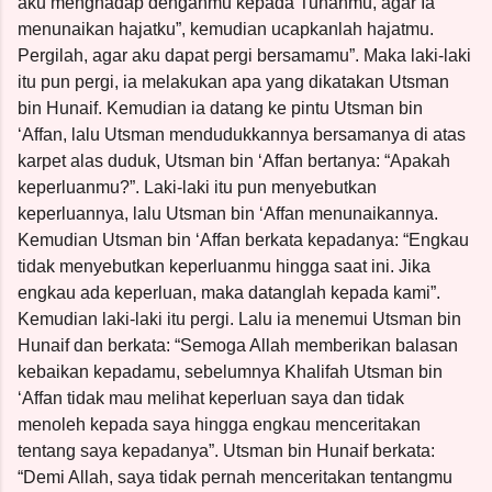
aku menghadap denganmu kepada Tuhanmu, agar Ia
menunaikan hajatku”, kemudian ucapkanlah hajatmu.
Pergilah, agar aku dapat pergi bersamamu”. Maka laki-laki
itu pun pergi, ia melakukan apa yang dikatakan Utsman
bin Hunaif. Kemudian ia datang ke pintu Utsman bin
‘Affan, lalu Utsman mendudukkannya bersamanya di atas
karpet alas duduk, Utsman bin ‘Affan bertanya: “Apakah
keperluanmu?”. Laki-laki itu pun menyebutkan
keperluannya, lalu Utsman bin ‘Affan menunaikannya.
Kemudian Utsman bin ‘Affan berkata kepadanya: “Engkau
tidak menyebutkan keperluanmu hingga saat ini. Jika
engkau ada keperluan, maka datanglah kepada kami”.
Kemudian laki-laki itu pergi. Lalu ia menemui Utsman bin
Hunaif dan berkata: “Semoga Allah memberikan balasan
kebaikan kepadamu, sebelumnya Khalifah Utsman bin
‘Affan tidak mau melihat keperluan saya dan tidak
menoleh kepada saya hingga engkau menceritakan
tentang saya kepadanya”. Utsman bin Hunaif berkata:
“Demi Allah, saya tidak pernah menceritakan tentangmu