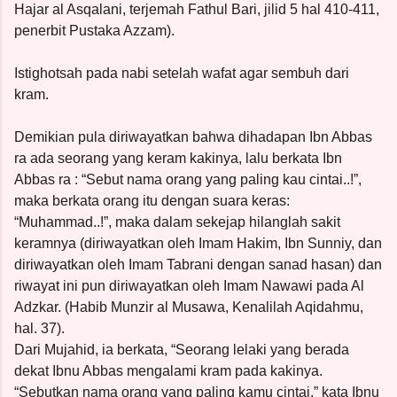
Hajar al Asqalani, terjemah Fathul Bari, jilid 5 hal 410-411,
penerbit Pustaka Azzam).
Istighotsah pada nabi setelah wafat agar sembuh dari
kram.
Demikian pula diriwayatkan bahwa dihadapan Ibn Abbas
ra ada seorang yang keram kakinya, lalu berkata Ibn
Abbas ra : “Sebut nama orang yang paling kau cintai..!”,
maka berkata orang itu dengan suara keras:
“Muhammad..!”, maka dalam sekejap hilanglah sakit
keramnya (diriwayatkan oleh Imam Hakim, Ibn Sunniy, dan
diriwayatkan oleh Imam Tabrani dengan sanad hasan) dan
riwayat ini pun diriwayatkan oleh Imam Nawawi pada Al
Adzkar. (Habib Munzir al Musawa, Kenalilah Aqidahmu,
hal. 37).
Dari Mujahid, ia berkata, “Seorang lelaki yang berada
dekat Ibnu Abbas mengalami kram pada kakinya.
“Sebutkan nama orang yang paling kamu cintai,” kata Ibnu