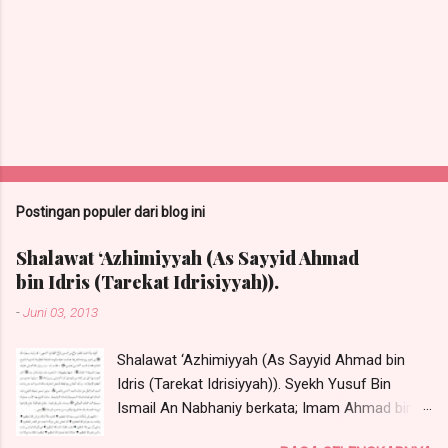
Postingan populer dari blog ini
Shalawat ‘Azhimiyyah (As Sayyid Ahmad
bin Idris (Tarekat Idrisiyyah)).
-
Juni 03, 2013
Shalawat ‘Azhimiyyah (As Sayyid Ahmad bin
Idris (Tarekat Idrisiyyah)). Syekh Yusuf Bin
Ismail An Nabhaniy berkata; Imam Ahmad bin
Idris radhiyallahu anhu telah menerima shalawat