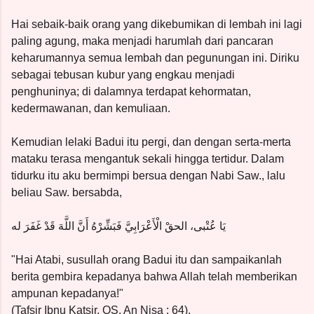
Hai sebaik-baik orang yang dikebumikan di lembah ini lagi
paling agung, maka menjadi harumlah dari pancaran
keharumannya semua lembah dan pegunungan ini. Diriku
sebagai tebusan kubur yang engkau menjadi
penghuninya; di dalamnya terdapat kehormatan,
kedermawanan, dan kemuliaan.
Kemudian lelaki Badui itu pergi, dan dengan serta-merta
mataku terasa mengantuk sekali hingga tertidur. Dalam
tidurku itu aku bermimpi bersua dengan Nabi Saw., lalu
beliau Saw. bersabda,
يَا عُتْبى، الحقْ الْأَعْرَابِيَّ فَبَشِّرْهُ أَنَّ اللَّهَ قَدْ غَفَرَ له
"Hai Atabi, susullah orang Badui itu dan sampaikanlah
berita gembira kepadanya bahwa Allah telah memberikan
ampunan kepadanya!"
(Tafsir Ibnu Katsir, QS. An Nisa : 64).