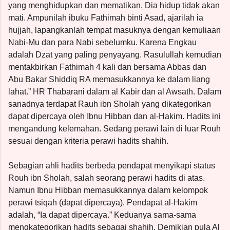
yang menghidupkan dan mematikan. Dia hidup tidak akan
mati. Ampunilah ibuku Fathimah binti Asad, ajarilah ia
hujjah, lapangkanlah tempat masuknya dengan kemuliaan
Nabi-Mu dan para Nabi sebelumku. Karena Engkau
adalah Dzat yang paling penyayang. Rasulullah kemudian
mentakbirkan Fathimah 4 kali dan bersama Abbas dan
Abu Bakar Shiddiq RA memasukkannya ke dalam liang
lahat.” HR Thabarani dalam al Kabir dan al Awsath. Dalam
sanadnya terdapat Rauh ibn Sholah yang dikategorikan
dapat dipercaya oleh Ibnu Hibban dan al-Hakim. Hadits ini
mengandung kelemahan. Sedang perawi lain di luar Rouh
sesuai dengan kriteria perawi hadits shahih.
Sebagian ahli hadits berbeda pendapat menyikapi status
Rouh ibn Sholah, salah seorang perawi hadits di atas.
Namun Ibnu Hibban memasukkannya dalam kelompok
perawi tsiqah (dapat dipercaya). Pendapat al-Hakim
adalah, “Ia dapat dipercaya.” Keduanya sama-sama
mengkategorikan hadits sebagai shahih. Demikian pula Al