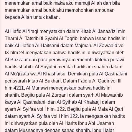
menemukan amal baik maka aku memuji Allah dan bila
menemukan amal buruk aku memohonkan ampunan
kepada Allah untuk kalian.
Al Hafid Al ‘Iraqi menyatakan dalam Kitab Al Janaa’izi min
Tharhi Al Tatsribi fi Syarhi Al Taqribi bahwa isnad hadits ini
baik.Al Hafidh Al Haitsami dalam Majma’u Al Zawaaid vol
IX hlm 24 menyatakan bahwa hadits ini diriwayatkan oleh
Al Bazzaar dan para perawinya memenuhi kriteria perawi
hadits shahih. Al Suyuthi menilai hadits ini shahih dalam
Al Mu’jizatu wa Al Khashaisu. Demikian pula Al Qasthalani
pensyarah kitab Al Bukhari. Dalam Faidlu Al Qadir vol III
hlm 4211, Al Munawi menegaskan bahwa hadits ini
shahih. Begitu pula Al Zurqani dalam syarh Al Mawaahib
karya Al Qasthalani, dan Al Syihab Al Khafaaji dalam
syarh Al Syifaa vol I hlm. 122. Begitu pula Al Mala Al Qari
dalam syarh Al Syifaa vol I hlm 122. ia mengatakan hadits
ini diriwayatkan pula oleh Al Harits ibnu Abi Usamah
dalam Musnadnya dengan sanad shahih. Ibnu Hajar