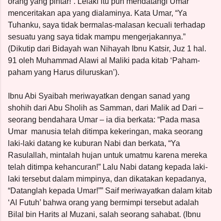
orang yang pintar!”. Lelaki itu pun mendatangi Umar
menceritakan apa yang dialaminya. Kata Umar, “Ya
Tuhanku, saya tidak bermalas-malasan kecuali terhadap
sesuatu yang saya tidak mampu mengerjakannya.”
(Dikutip dari Bidayah wan Nihayah Ibnu Katsir, Juz 1 hal.
91 oleh Muhammad Alawi al Maliki pada kitab ‘Paham-
paham yang Harus diluruskan’).
Ibnu Abi Syaibah meriwayatkan dengan sanad yang
shohih dari Abu Sholih as Samman, dari Malik ad Dari –
seorang bendahara Umar – ia dia berkata: “Pada masa
Umar
manusia telah ditimpa kekeringan, maka seorang
laki-laki datang ke kuburan Nabi dan berkata, “Ya
Rasulallah, mintalah hujan untuk umatmu karena mereka
telah ditimpa kehancuran!” Lalu Nabi datang kepada laki-
laki tersebut dalam mimpinya, dan dikatakan kepadanya,
“Datanglah kepada Umar!”” Saif meriwayatkan dalam kitab
‘Al Futuh’ bahwa orang yang bermimpi tersebut adalah
Bilal bin Harits al Muzani, salah seorang sahabat. (Ibnu