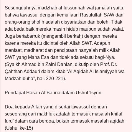
Sesungguhnya madzhab ahlussunnah wal jama’ah yaitu:
bahwa tawassul dengan kemuliaan Rasulullah SAW dan
orang-orang sholih adalah disyariatkan dan boleh. Tidak
ada beda baik mereka masih hidup maupun sudah wafat.
Juga bertabarruk (mengambil berkah) dengan mereka
karena mereka itu dicintai oleh Allah SWT. Adapun
manfaat, madharat dan penciptaan hanyalah milik Allah
SWT yang Maha Esa dan tidak ada sekutu bagi-Nya.
(Syaikh Ahmad bin Zaini Dahlan, dikutip oleh Prof. Dr.
Qahthan Addauri dalam kitab “Al Aqidah Al Islamiyyah wa
Madzahibuha”, hal. 220-221).
Pendapat Hasan Al Banna dalam Ushul 'Isyrin.
Doa kepada Allah yang disertai tawassul dengan
seseorang dari makhluk adalah termasuk masalah khilaf
furu’ dalam cara berdoa, bukan termasuk masalah aqidah.
(Ushul ke-15)