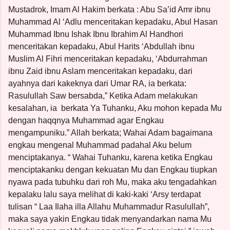
Mustadrok, Imam Al Hakim berkata : Abu Sa’id Amr ibnu
Muhammad Al ‘Adlu menceritakan kepadaku, Abul Hasan
Muhammad Ibnu Ishak Ibnu Ibrahim Al Handhori
menceritakan kepadaku, Abul Harits ‘Abdullah ibnu
Muslim Al Fihri menceritakan kepadaku, ‘Abdurrahman
ibnu Zaid ibnu Aslam menceritakan kepadaku, dari
ayahnya dari kakeknya dari Umar RA, ia berkata:
Rasulullah Saw bersabda,” Ketika Adam melakukan
kesalahan, ia
berkata Ya Tuhanku, Aku mohon kepada Mu
dengan haqqnya Muhammad agar Engkau
mengampuniku.” Allah berkata; Wahai Adam bagaimana
engkau mengenal Muhammad padahal Aku belum
menciptakanya. “ Wahai Tuhanku, karena ketika Engkau
menciptakanku dengan kekuatan Mu dan Engkau tiupkan
nyawa pada tubuhku dari roh Mu, maka aku tengadahkan
kepalaku lalu saya melihat di kaki-kaki ‘Arsy terdapat
tulisan “ Laa Ilaha illa Allahu Muhammadur Rasulullah”,
maka saya yakin Engkau tidak menyandarkan nama Mu