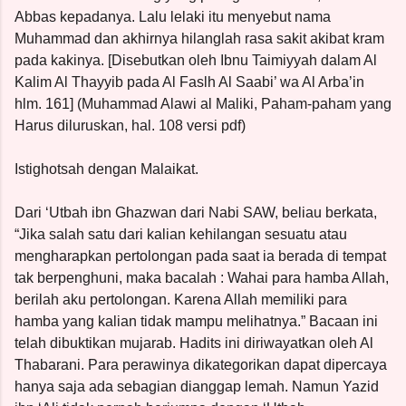
Abbas kepadanya. Lalu lelaki itu menyebut nama
Muhammad dan akhirnya hilanglah rasa sakit akibat kram
pada kakinya. [Disebutkan oleh Ibnu Taimiyyah dalam Al
Kalim Al Thayyib pada Al Faslh Al Saabi’ wa Al Arba’in
hlm. 161] (Muhammad Alawi al Maliki, Paham-paham yang
Harus diluruskan, hal. 108 versi pdf)
Istighotsah dengan Malaikat.
Dari ‘Utbah ibn Ghazwan dari Nabi SAW, beliau berkata,
“Jika salah satu dari kalian kehilangan sesuatu atau
mengharapkan pertolongan pada saat ia berada di tempat
tak berpenghuni, maka bacalah : Wahai para hamba Allah,
berilah aku pertolongan. Karena Allah memiliki para
hamba yang kalian tidak mampu melihatnya.” Bacaan ini
telah dibuktikan mujarab. Hadits ini diriwayatkan oleh Al
Thabarani. Para perawinya dikategorikan dapat dipercaya
hanya saja ada sebagian dianggap lemah. Namun Yazid