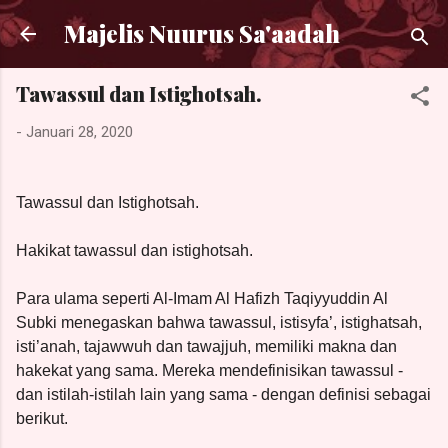
Langsung ke konten utama
Majelis Nuurus Sa'aadah
Tawassul dan Istighotsah.
-
Januari 28, 2020
Tawassul dan Istighotsah.
Hakikat tawassul dan istighotsah.
Para ulama seperti Al-Imam Al Hafizh Taqiyyuddin Al
Subki menegaskan bahwa tawassul, istisyfa’, istighatsah,
isti’anah, tajawwuh dan tawajjuh, memiliki makna dan
hakekat yang sama. Mereka mendefinisikan tawassul -
dan istilah-istilah lain yang sama - dengan definisi sebagai
berikut.