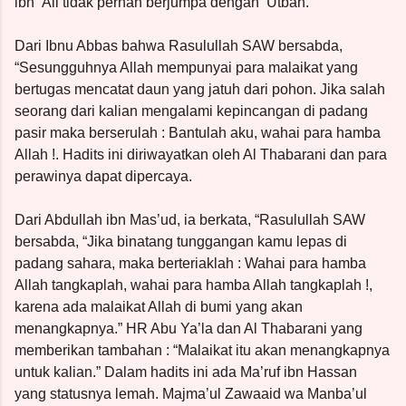
ibn ‘Ali tidak pernah berjumpa dengan ‘Utbah.
Dari Ibnu Abbas bahwa Rasulullah SAW bersabda,
“Sesungguhnya Allah mempunyai para malaikat yang
bertugas mencatat daun yang jatuh dari pohon. Jika salah
seorang dari kalian mengalami kepincangan di padang
pasir maka berserulah : Bantulah aku, wahai para hamba
Allah !. Hadits ini diriwayatkan oleh Al Thabarani dan para
perawinya dapat dipercaya.
Dari Abdullah ibn Mas’ud, ia berkata, “Rasulullah SAW
bersabda, “Jika binatang tunggangan kamu lepas di
padang sahara, maka berteriaklah : Wahai para hamba
Allah tangkaplah, wahai para hamba Allah tangkaplah !,
karena ada malaikat Allah di bumi yang akan
menangkapnya.” HR Abu Ya’la dan Al Thabarani yang
memberikan tambahan : “Malaikat itu akan menangkapnya
untuk kalian.” Dalam hadits ini ada Ma’ruf ibn Hassan
yang statusnya lemah. Majma’ul Zawaaid wa Manba’ul