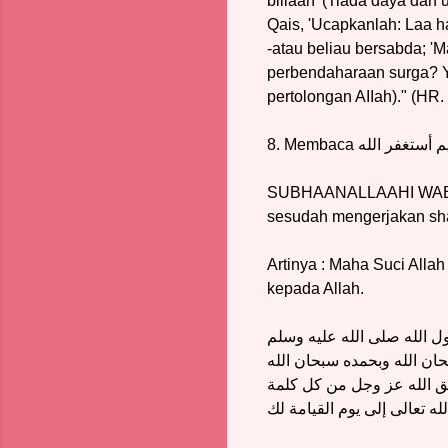
billaah' (Tiada daya dan
Qais, 'Ucapkanlah: Laa h
-atau beliau bersabda; '
perbendaharaan surga? Ya
pertolongan AIIah)." (H
8. Membaca
 أستغفر الله
SUBHAANALLAAHI WABI
sesudah mengerjakan sha
Artinya : Maha Suci All
kepada Allah.
ل الله صلى الله عليه وسلم
حان الله وبحمده سبحان الله
خلق الله عز وجل من كل كلمة
له تعالى إلى يوم القيامة لك