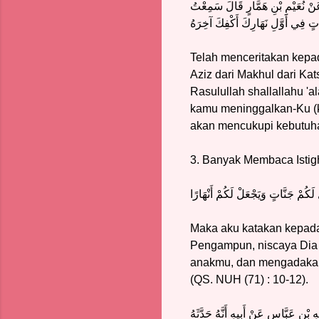
 عَنْ نُعَيْمِ بْنِ هَمَّارٍ قَالَ سَمِعْتُ
َاتٍ فِي أَوَّلِ نَهَارِكَ أَكْفِكَ آخِرَهُ
Telah menceritakan kepad
Aziz dari Makhul dari Ka
Rasulullah shallallahu '
kamu meninggalkan-Ku (k
akan mencukupi kebutuha
3. Banyak Membaca Istigh
لَكُمْ جَنَّاتٍ وَيَجْعَلْ لَكُمْ أَنْهَارًا
Maka aku katakan kepad
Pengampun, niscaya Dia
anakmu, dan mengadakan
(QS. NUH (71) : 10-12).
ِ بْنِ عَبَّاسٍ عَنْ أَبِيهِ أَنَّهُ حَدَّثَهُ