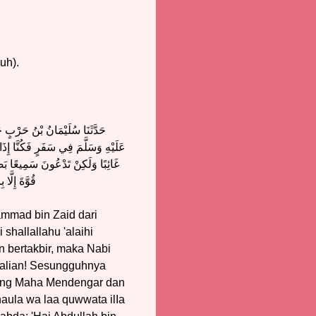
uh).
حَدَّثَنَا سُلَيْمَانُ بْنُ حَرْبٍ ح
عَلَيْهِ وَسَلَّمَ فِي سَفَرٍ فَكُنَّا إِذَا ع
غَائِبًا وَلَكِنْ تَدْعُونَ سَمِيعًا بَصِي
قُوَّةَ إِلَّا
mmad bin Zaid dari
shallallahu 'alaihi
n bertakbir, maka Nabi
 kalian! Sesungguhnya
 Yang Maha Mendengar dan
aula wa laa quwwata ilIa