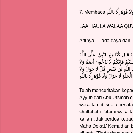
7. Membaca
ا قُوَّةَ إِلَّا بِاللَّهِ
LAA HAULA WALAA QUWWAT
Artinya : Tiada daya dan
َالَ كُنَّا مَعَ النَّبِيِّ صَلَّى اللَّهُ
ِكُمْ فَإِنَّكُمْ لَا تَدْعُونَ أَصَمَّ وَلَا
دَ اللَّهِ بْنَ قَيْسٍ قُلْ لَا حَوْلَ وَلَا
جَنَّةِ لَا حَوْلَ وَلَا قُوَّةَ إِلَّا بِاللَّهِ
Telah menceritakan kepa
Ayyub dari Abu Utsman da
wasallam di suatu perjala
shallallahu 'alaihi wasa
kalian tidak berdoa kepa
Maha Dekat.' Kemudian b