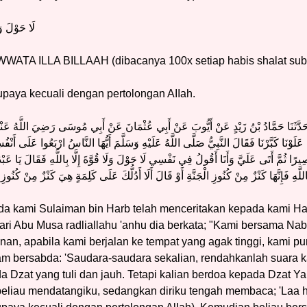
لَا حَوْلَ وَلَ
A ILLA BILLAAH (dibacanya 100x setiap habis shalat sub
 upaya kecuali dengan pertolongan AIIah.
َدَّثَنَا حَمَّادُ بْنُ زَيْدٍ عَنْ أَيُّوبَ عَنْ أَبِي عُثْمَانَ عَنْ أَبِي مُوسَى رَضِيَ اللَّهُ عَنْهُ ق
َلَوْنَا كَبَّرْنَا فَقَالَ النَّبِيُّ صَلَّى اللَّهُ عَلَيْهِ وَسَلَّمَ أَيُّهَا النَّاسُ ارْبَعُوا عَلَى أَنْفُس
رًا ثُمَّ أَتَى عَلَيَّ وَأَنَا أَقُولُ فِي نَفْسِي لَا حَوْلَ وَلَا قُوَّةَ إِلَّا بِاللَّهِ فَقَالَ يَا عَبْ
 بِاللَّهِ فَإِنَّهَا كَنْزٌ مِنْ كُنُوزِ الْجَنَّةِ أَوْ قَالَ أَلَا أَدُلُّكَ عَلَى كَلِمَةٍ هِيَ كَنْزٌ مِنْ كُنُوزِ الْ
da kami Sulaiman bin Harb telah menceritakan kepada kami Ha
ri Abu Musa radliallahu 'anhu dia berkata; "Kami bersama Nabi 
nan, apabila kami berjalan ke tempat yang agak tinggi, kami pu
llam bersabda: 'Saudara-saudara sekalian, rendahkanlah suara
da Dzat yang tuli dan jauh. Tetapi kalian berdoa kepada Dzat
eliau mendatangiku, sedangkan diriku tengah membaca; 'Laa h