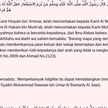
الَ قَالَ رَسُولُ اللَّهِ صَلَّى اللَّهُ عَلَيْهِ وَسَلَّمَ مَنْ لَزِمَ الِاسْتِغْفَارَ جَعَلَ اللَّهُ لَ
هَمٍّ فَرَج
Kami Hisyam bin 'Ammar, telah menceritakan kepada Kami Al Wa
i Al Hakam bin Mush'ab, telah menceritakan kepada Kami Muh
ayahnya bahwa ia bercerita kepadanya, dari Ibnu Abbas bahwa 
allAllahu wa'alaihi wa sallam bersabda: "Barang siapa yang sena
lalu memberikannya jalan keluar dari setiap kesempitan dan ke
kan memberikan rizki kepadanya dari arah yang tidak ia sangk
ah No.3809 dan Ahmad No.2123).
sabda : Memperbanyak Istighfar itu dapat mendatangkan (menar
sy Syaikh Muhammad Nawawi bin Umar Al Bantaniy Al Jawi).