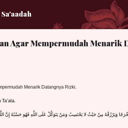
Langsung ke konten utama
 Sa'aadah
an Agar Mempermudah Menarik 
permudah Menarik Datangnya Rizki.
 Ta’ala.
َخْرَجًا وَيَرْزُقْهُ مِنْ حَيْثُ لا يَحْتَسِبُ وَمَنْ يَتَوَكَّلْ عَلَى اللَّهِ فَهُوَ حَسْبُهُ إِنَّ اللَّهَ 