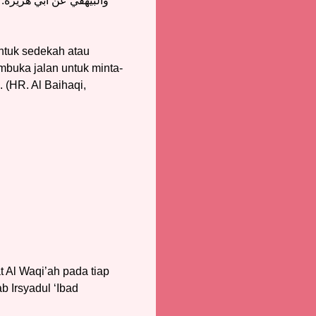
والبيهقي عن أبي هريرة: مَا فَتَحَ 
ntuk sedekah atau
buka jalan untuk minta-
 (HR. Al Baihaqi,
 Al Waqi’ah pada tiap
 Irsyadul ‘Ibad