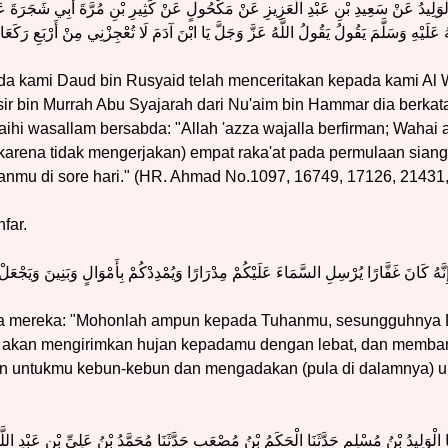
نَا الْوَلِيدُ عَنْ سَعِيدِ بْنِ عَبْدِ الْعَزِيزِ عَنْ مَكْحُولٍ عَنْ كَثِيرِ بْنِ مُرَّةَ أَبِي شَجَرَةَ
عَلَيْهِ وَسَلَّمَ يَقُولُ يَقُولُ اللَّهُ عَزَّ وَجَلَّ يَا ابْنَ آدَمَ لَا تُعْجِزْنِي مِنْ أَرْبَعِ رَكَع
a kami Daud bin Rusyaid telah menceritakan kepada kami Al Wa
tsir bin Murrah Abu Syajarah dari Nu'aim bin Hammar dia berka
alaihi wasallam bersabda: "Allah 'azza wajalla berfirman; Waha
arena tidak mengerjakan) empat raka'at pada permulaan siang
nmu di sore hari." (HR. Ahmad No.1097, 16749, 17126, 21431
far.
َّهُ كَانَ غَفَّارًا يُرْسِلِ السَّمَاءَ عَلَيْكُمْ مِدْرَارًا وَيُمْدِدْكُمْ بِأَمْوَالٍ وَبَنِينَ وَيَجْعَلْ 
a mereka: "Mohonlah ampun kepada Tuhanmu, sesungguhnya 
 akan mengirimkan hujan kepadamu dengan lebat, dan memban
 untukmu kebun-kebun dan mengadakan (pula di dalamnya) u
ا الْوَلِيدُ بْنُ مُسْلِمٍ حَدَّثَنَا الْحَكَمُ بْنُ مُصْعَبٍ حَدَّثَنَا مُحَمَّدُ بْنُ عَلِيِّ بْنِ عَبْدِ اللَّه