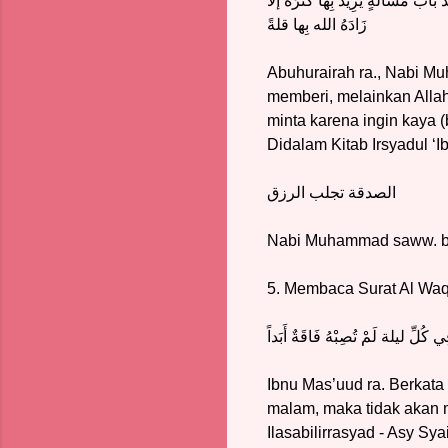
باب مَسْألَةٍ يُرِيدُ بِها كَثْرَةً إلا
زَادَهُ الله بِها قلةً
Abuhurairah ra., Nabi M
memberi, melainkan Alla
minta karena ingin kaya 
Didalam Kitab Irsyadul ‘Ib
الصدقة تجلب الرزق
Nabi Muhammad saww. ber
5. Membaca Surat Al Waq
ّ ليلة لَمْ تُصِبْهُ فَاقَةٌ أَبَداً
Ibnu Mas’uud ra. Berkat
malam, maka tidak akan m
Ilasabilirrasyad - Asy Sya