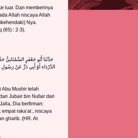
ke luar. Dan memberinya
ada Allah niscaya Allah
ikehendaki) Nya.
(65) : 2-3).
حَدَّثَنَا أَبُو جَعْفَرٍ السِّمْنَانِيُّ ح
الدَّرْدَاءِ أَوْ أَبِي ذَرٍّ عَنْ رَسُولِ ال
 Abu Mushir telah
ari Jubair bin Nufair dari
alla, Dia berfirman:
empat raka'at , niscaya
n gharib. (HR. At