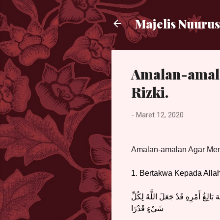
Majelis Nuurus
Amalan-amal
Rizki.
-
Maret 12, 2020
Amalan-amalan Agar Mem
1. Bertakwa Kepada Allah
بَالِغُ أَمْرِهِ قَدْ جَعَلَ اللَّهُ لِكُلِّ
شَيْءٍ قَدْرًا