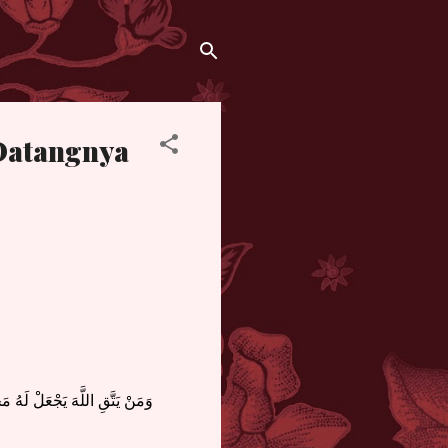
Datangnya
وَمَنْ يَتَّقِ اللَّهَ يَجْعَلْ لَهُ م