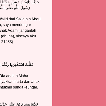
حَدَّثَنَا دَاوُدُ بْنُ رُشَيْدٍ حَدَّثَ
رَسُولَ اللَّهِ صَلَّى اللَّهُ 
lid dari Sa'id bin Abdul
ta; saya mendengar
i anak Adam, janganlah
 (dhuha), niscaya aku
, 21433)
فَقُلْتُ اسْتَغْفِرُوا رَبَّكُمْ إِن
Dia adalah Maha
yakkan harta dan anak-
ntukmu sungai-sungai.
حَدَّثَنَا هِشَامُ بْنُ عَمَّارٍ حَدَّثَنَ