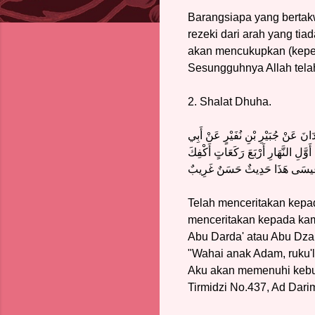
Barangsiapa yang bertak
rezeki dari arah yang ti
akan mencukupkan (keper
Sesungguhnya Allah telah
2. Shalat Dhuha.
دَانَ عَنْ جُبَيْرِ بْنِ نُفَيْرٍ عَنْ أَبِي
َوَّلِ النَّهَارِ أَرْبَعَ رَكَعَاتٍ أَكْفِكَ
 عِيسَى هَذَا حَدِيثٌ حَسَنٌ غَرِيبٌ
Telah menceritakan kepa
menceritakan kepada kami 
Abu Darda' atau Abu Dzar 
"Wahai anak Adam, ruku'l
Aku akan memenuhi kebutu
Tirmidzi No.437, Ad Dari