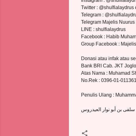
Instagram : @shulfialayd
Twitter : @shulfialaydrus
Telegram : @shulfialaydr
Telegram Majelis Nuurus 
LINE : shulfialaydrus
Facebook : Habib Muhamm
Group Facebook : Majeli
Donasi atau infak atau s
Bank BRI Cab. JKT Joglo
Atas Nama : Muhamad Shu
No.Rek : 0396-01-011361
Penulis Ulang : Muhamma
سلفى بن أبو نوار العيدروس