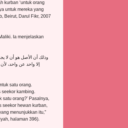
h kurban ‘untuk orang
nya untuk mereka yang
, Beirut, Darul Fikr, 2007
aliki. Ia menjelaskan
وذلك أن الأصل هو أن لا يجز
إلا واحد عن واحد، لأ
tuk satu orang.
 seekor kambing.
 satu orang?' Pasalnya,
tas seekor hewan kurban,
 yang menunjukkan itu,”
miyah, halaman 396).