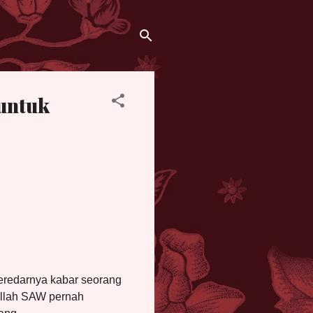
untuk
beredarnya kabar seorang
ullah SAW pernah