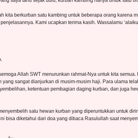
ang saya tahu sejak dulu, kurban kambing hanya untuk satu or
h kita berkurban satu kambing untuk beberapa orang karena m
enjelasannya. Kami ucapkan terima kasih. Wassalamu ‘alaikum
.
semoga Allah SWT menurunkan rahmat-Nya untuk kita semua.
 yang sangat dianjurkan di musim-musim haji. Para ulama tel
yembelihan, ketentuan pembagian daging kurban, dan juga h
enyembelih satu hewan kurban yang diperuntukkan untuk diri
 ini bisa diketahui dari doa yang dibaca Rasulullah saat meny