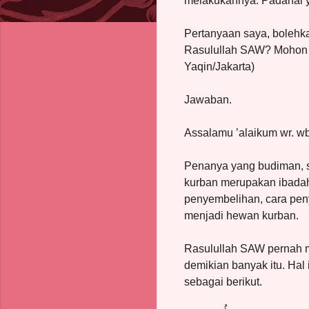
melakukannya. Padahal y
Pertanyaan saya, bolehka
Rasulullah SAW? Mohon p
Yaqin/Jakarta)
Jawaban.
Assalamu ’alaikum wr. wb
Penanya yang budiman, 
kurban merupakan ibadah
penyembelihan, cara pen
menjadi hewan kurban.
Rasulullah SAW pernah m
demikian banyak itu. Hal
sebagai berikut.