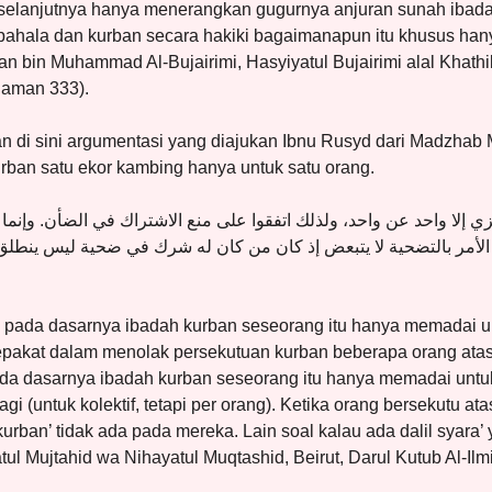
 selanjutnya hanya menerangkan gugurnya anjuran sunah ibada
 pahala dan kurban secara hakiki bagaimanapun itu khusus ha
an bin Muhammad Al-Bujairimi, Hasyiyatul Bujairimi alal Khathib
laman 333).
n di sini argumentasi yang diajukan Ibnu Rusyd dari Madzhab M
rban satu ekor kambing hanya untuk satu orang.
ي إلا واحد عن واحد، ولذلك اتفقوا على منع الاشتراك في الضأن. وإنما ق
ن الأمر بالتضحية لا يتبعض إذ كان من كان له شرك في ضحية ليس ينطلق 
 pada dasarnya ibadah kurban seseorang itu hanya memadai un
pakat dalam menolak persekutuan kurban beberapa orang atas
da dasarnya ibadah kurban seseorang itu hanya memadai untuk
bagi (untuk kolektif, tetapi per orang). Ketika orang bersekutu a
urban’ tidak ada pada mereka. Lain soal kalau ada dalil syara’
tul Mujtahid wa Nihayatul Muqtashid, Beirut, Darul Kutub Al-Il