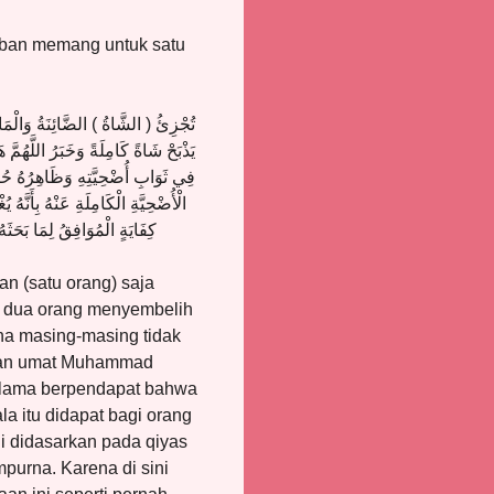
urban memang untuk satu
تُجْزِئُ ( الشَّاةُ ) الضَّائِنَةُ وَالْمَاعِ
يَذْبَحْ شَاةً كَامِلَةً وَخَبَرُ اللَّهُمّ
فِي ثَوَابِ أُضْحِيَّتِهِ وَظَاهِرُهُ حُصُ
الْأُضْحِيَّةِ الْكَامِلَةِ عَنْهُ بِأَنَّهُ
كِفَايَةٍ الْمُوَافِقُ لِمَا بَحَثَ
n (satu orang) saja
da dua orang menyembelih
na masing-masing tidak
 dan umat Muhammad
a ulama berpendapat bahwa
a itu didapat bagi orang
ni didasarkan pada qiyas
purna. Karena di sini