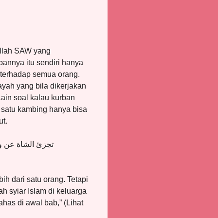
ullah SAW yang
annya itu sendiri hanya
n terhadap semua orang.
yah yang bila dikerjakan
ain soal kalau kurban
 satu kambing hanya bisa
t.
تجزئ الشاة عن وا
h dari satu orang. Tetapi
h syiar Islam di keluarga
has di awal bab,” (Lihat