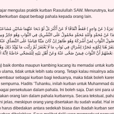
Hajar mengulas praktik kurban Rasulullah SAW. Menurutnya, k
 berkurban dapat berbagi pahala kepada orang lain.
زَةُ ( عَنْ وَاحِدٍ ) فَقَطْ اتِّفَاقًا لَا عَنْ أَكْثَرَ بَلْ لَوْ ذَبَحَا عَنْهُمَا شَاتَيْنِ مُشَاعَتَيْنِ ب
َ هَذَا عَنْ مُحَمَّدٍ وَأُمَّةِ مُحَمَّدٍ مَحْمُولٌ عَلَى التَّشْرِيكِ فِي الثَّوَابِ وَهُوَ جَائِزٌ وَمِن
ولُ الثَّوَابِ لِمَنْ أَشْرَكَهُ وَهُوَ ظَاهِرٌ إنْ كَانَ مَيِّتًا قِيَاسًا عَلَى التَّصَدُّقِ عَنْهُ وَي
 يُغْتَفَرُ هُنَا لِكَوْنِهِ مُجَرَّدَ إشْرَاكٍ فِي ثَوَابِ مَا لَا يُغْتَفَرُ ثُمَّ رَأَيْت مَا يُؤَيِّدُ ذَلِكَ 
هُ بَعْضُهُمْ أَنَّ الثَّوَابَ فِيمَنْ ضَحَّى عَنْهُ وَعَنْ أَهْلِ بَيْتِهِ لِلْمُضَحِّي خَاصَّةً لِأَنَّهُ ا
g) baik domba maupun kambing kacang itu memadai untuk kurba
ulama, tidak untuk lebih satu orang. Tetapi kalau misalnya a
embaur sebagai kurban bagi keduanya, maka tidak boleh kare
sempurna. Hadits ‘Tuhanku, inilah kurban untuk Muhammad
agai persekutuan dalam pahala. Ini boleh saja. Dari sini par
kan orang lain dalam pahala kurbannya. Secara tekstual, pahal
ni jelas, meskipun orang yang disertakan itu sudah wafat. Hal i
u harus dibedakan antara sedekah biasa dan ibadah kurban sem