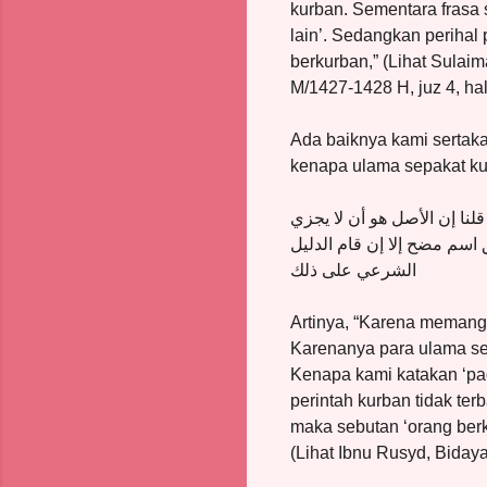
kurban. Sementara frasa
lain’. Sedangkan perihal
berkurban,” (Lihat Sulaim
M/1427-1428 H, juz 4, ha
Ada baiknya kami sertaka
kenapa ulama sepakat ku
لنا إن الأصل هو أن لا يجزي
اسم مضح إلا إن قام الدليل
الشرعي على ذلك
Artinya, “Karena memang
Karenanya para ulama se
Kenapa kami katakan ‘pa
perintah kurban tidak ter
maka sebutan ‘orang berk
(Lihat Ibnu Rusyd, Bidaya