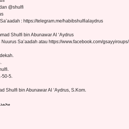
rus
 dan @shulfi
us
Sa’aadah : https://telegram.me/habibshulfialaydrus
ad Shulfi bin Abunawar Al ‘Aydrus
s Nuurus Sa’aadah atau https://www.facebook.com/gsayyiroup
edekah.
.
lfi.
-50-5.
d Shulfi bin Abunawar Al ‘Aydrus, S.Kom.
محمد 