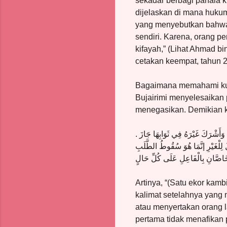
sekadar berbagi pahala k
dijelaskan di mana hukum
yang menyebutkan bahwa p
sendiri. Karena, orang 
kifayah,” (Lihat Ahmad bin
cetakan keempat, tahun 2
Bagaimana memahami kurb
Bujairimi menyelesaikan p
menegasikan. Demikian 
هُ وَأَشْرَكَ غَيْرَهُ فِي ثَوَابِهَا جَازَ
ُ لِلْغَيْرِ إنَّمَا هُوَ سُقُوطُ الطَّلَبِ
فَخَاصَّانِ بِالْفَاعِلِ عَلَى كُلِّ حَالٍ
Artinya, “(Satu ekor kamb
kalimat setelahnya yang
atau menyertakan orang 
pertama tidak menafikan 