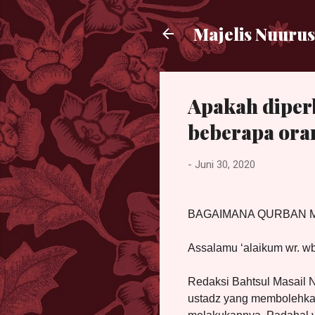
Majelis Nuurus
Apakah diper
beberapa ora
-
Juni 30, 2020
BAGAIMANA QURBAN 
Assalamu ‘alaikum wr. wb
Redaksi Bahtsul Masail N
ustadz yang membolehka