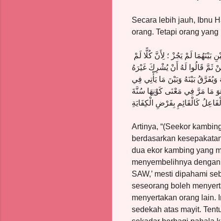
Secara lebih jauh, Ibnu 
orang. Tetapi orang yang
َيْنَهُمَا لَمْ يَجُزْ ؛ لِأَنَّ كُلًّا لَمْ
ْ ثَمَّ قَالُوا لَهُ أَنْ يُشْرِكَ غَيْرَهُ
ُفَرَّقُ بَيْنَهُ وَبَيْنَ مَا يَأْتِي فِي
وَهُوَ مَا مَرَّ فِي مَعْنَى كَوْنِهَا سُنَّةَ
لْفَاعِلُ كَالْقَائِمِ بِفَرْضِ الْكِفَايَةِ
Artinya, “(Seekor kambin
berdasarkan kesepakatan 
dua ekor kambing yang m
menyembelihnya dengan 
SAW,’ mesti dipahami seb
seseorang boleh menyerta
menyertakan orang lain. I
sedekah atas mayit. Tent