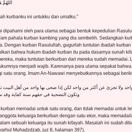
اَللَّهُمَّ
lah kurbanku ini untukku dan umatku.”
ni dipahami oleh para ulama sebagai bentuk kepedulian Rasul
am pahala kurban kambing yang dia sembelih. Sedangkan kurb
ya. Dengan kurban Rasulullah, gugurlah tuntutan ibadah kurba
lkan bahwa hukum ibadah kurban itu pada dasarnya sunah kifa
mereka, maka tuntutan berkurban dari mereka sudah memadai. L
hukumnya menjadi wajib. Karenanya para ulama sepakat bahwa
gi satu orang. Imam An-Nawawi menyebutkannya sebagai beriku
حد ولا تجزئ عن أكثر من واحد لكن إذا ضحى بها واحد من أهل البيت 
وتكون التضحية في حقهم سنة كفاية وقد س
 kurban memadai untuk satu orang, dan tidak memadai untuk lebi
 anggota keluarga berkurban dengan satu ekor, maka memadaila
alam sebuah keluarga itu sunah kifayah. Masalah ini sudah diba
arhul Muhadzdzab, juz 8, halaman 397).