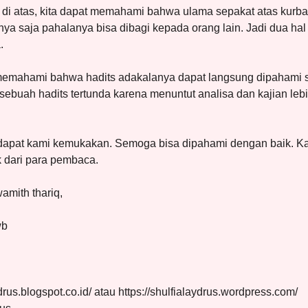
 di atas, kita dapat memahami bahwa ulama sepakat atas kurb
ya saja pahalanya bisa dibagi kepada orang lain. Jadi dua hal 
.
t memahami bahwa hadits adakalanya dapat langsung dipahami se
buah hadits tertunda karena menuntut analisa dan kajian leb
apat kami kemukakan. Semoga bisa dipahami dengan baik. Kam
k dari para pembaca.
amith thariq,
wb
ydrus.blogspot.co.id/ atau https://shulfialaydrus.wordpress.com/