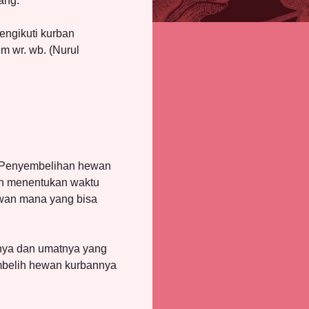
ang.
engikuti kurban
 wr. wb. (Nurul
 Penyembelihan hewan
ah menentukan waktu
ewan mana yang bisa
nya dan umatnya yang
embelih hewan kurbannya