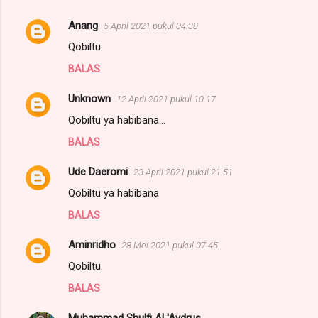
Anang
5 April 2021 pukul 04.38
K
Qobiltu
o
BALAS
m
e
Unknown
12 April 2021 pukul 10.17
n
Qobiltu ya habibana...
t
BALAS
a
r
Ude Daeromi
23 April 2021 pukul 21.51
Qobiltu ya habibana
BALAS
Aminridho
28 Mei 2021 pukul 07.45
Qobiltu.
BALAS
Muhammad Shulfi Al 'Aydrus