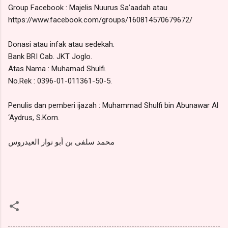
Group Facebook : Majelis Nuurus Sa’aadah atau
https://www.facebook.com/groups/160814570679672/
Donasi atau infak atau sedekah.
Bank BRI Cab. JKT Joglo.
Atas Nama : Muhamad Shulfi.
No.Rek : 0396-01-011361-50-5.
Penulis dan pemberi ijazah : Muhammad Shulfi bin Abunawar Al
‘Aydrus, S.Kom.
محمد سلفى بن أبو نوار العيدروس