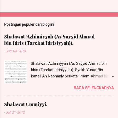
P
o
s
t
Postingan populer dari blog ini
i
n
Shalawat ‘Azhimiyyah (As Sayyid Ahmad
g
bin Idris (Tarekat Idrisiyyah)).
K
o
-
Juni 03, 2013
m
e
n
Shalawat ‘Azhimiyyah (As Sayyid Ahmad bin
t
Idris (Tarekat Idrisiyyah)). Syekh Yusuf Bin
a
Ismail An Nabhaniy berkata; Imam Ahmad bin
r
Idris radhiyallahu anhu telah menerima shalawat
BACA SELENGKAPNYA
ini dari Rasulullah Shallallahu 'Alaihi wa Sallam
dengan talqin secara langsung tanpa perantara
sebanyak satu kali dan beliau juga ditalqin
Shalawat Ummiyyi.
secara langsung oleh Sayyidina Khidir 'Alaihis
-
Juli 21, 2012
Salaam satu kali. Sayyid Habib Muhammad Al