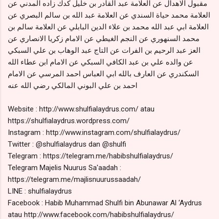
مقبول الاهدال عن العلامة عبد القادر بن خليل كدك زاده المدني عن
العلامة محمد حياة السندي عن العلامة عبد الله بن سالم البصري عن
العلامة ابي عبد الله محمد بن علاء الدين البابلي عن العلامة سالم بن
محمد السنهوري عن النجم الغيطي عن الامام زكريا الانصاري عن
العز عبد الرحيم بن الفرات عن التاج عبد الوهاب بن علي السبكي
عن والده علي بن عبد الكافي السبكي عن الامام ابن عطاء الله
السكندري عن العارف بالله ابي العباس احمد المرسي عن الامام
احمد بن علي البوني المالكي رضي الله عنه
Website : http://www.shulfialaydrus.com/ atau
https://shulfialaydrus.wordpress.com/
Instagram : http://www.instagram.com/shulfialaydrus/
Twitter : @shulfialaydrus dan @shulfi
Telegram : https://telegram.me/habibshulfialaydrus/
Telegram Majelis Nuurus Sa'aadah :
https://telegram.me/majlisnuurussaadah/
LINE : shulfialaydrus
Facebook : Habib Muhammad Shulfi bin Abunawar Al ‘Aydrus
atau http://www.facebook.com/habibshulfialaydrus/