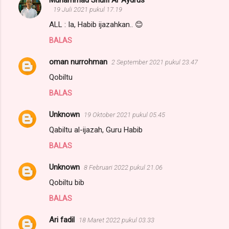
19 Juli 2021 pukul 17.19
ALL : Ia, Habib ijazahkan.. 😊
BALAS
oman nurrohman
2 September 2021 pukul 23.47
Qobiltu
BALAS
Unknown
19 Oktober 2021 pukul 05.45
Qabiltu al-ijazah, Guru Habib
BALAS
Unknown
8 Februari 2022 pukul 21.06
Qobiltu bib
BALAS
Ari fadil
18 Maret 2022 pukul 03.33