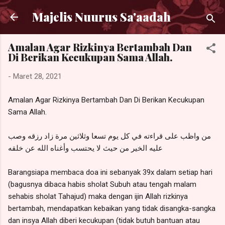
Langsung ke konten utama
Majelis Nuurus Sa'aadah
Amalan Agar Rizkinya Bertambah Dan
Di Berikan Kecukupan Sama Allah.
-
Maret 28, 2021
Amalan Agar Rizkinya Bertambah Dan Di Berikan Kecukupan
Sama Allah.
من واظب على قراءته في كل يوم تسعا وثلاثين مرة زاد رزقه وصب
عليه الخير من حيث لا يحتسب وأغناه الله عن خلقه
Barangsiapa membaca doa ini sebanyak 39x dalam setiap hari
(bagusnya dibaca habis sholat Subuh atau tengah malam
sehabis sholat Tahajud) maka dengan ijin Allah rizkinya
bertambah, mendapatkan kebaikan yang tidak disangka-sangka
dan insya Allah diberi kecukupan (tidak butuh bantuan atau