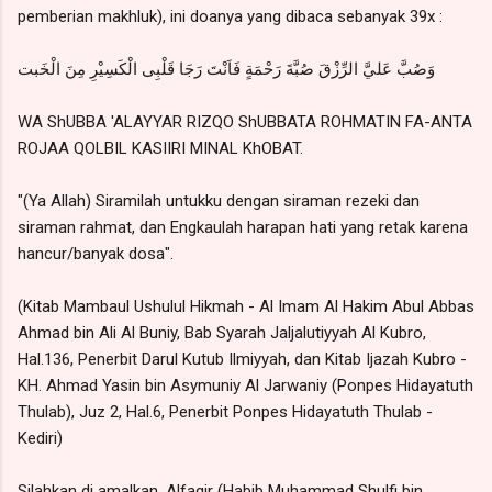
pemberian makhluk), ini doanya yang dibaca sebanyak 39x :
وَصُبَّ عَليَّ الرِّزْقَ صُبَّةَ رَحْمَةٍ فَاَنْتَ رَجَا قَلْبِى الْكَسِيْرِ مِنَ الْخَبت
WA ShUBBA 'ALAYYAR RIZQO ShUBBATA ROHMATIN FA-ANTA
ROJAA QOLBIL KASIIRI MINAL KhOBAT.
"(Ya Allah) Siramilah untukku dengan siraman rezeki dan
siraman rahmat, dan Engkaulah harapan hati yang retak karena
hancur/banyak dosa".
(Kitab Mambaul Ushulul Hikmah - Al Imam Al Hakim Abul Abbas
Ahmad bin Ali Al Buniy, Bab Syarah Jaljalutiyyah Al Kubro,
Hal.136, Penerbit Darul Kutub Ilmiyyah, dan Kitab Ijazah Kubro -
KH. Ahmad Yasin bin Asymuniy Al Jarwaniy (Ponpes Hidayatuth
Thulab), Juz 2, Hal.6, Penerbit Ponpes Hidayatuth Thulab -
Kediri)
Silahkan di amalkan, Alfaqir (Habib Muhammad Shulfi bin