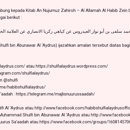
ung kepada Kitab An Nujumuz Zahiroh – Al Allamah Al Habib Zein bi
ai berikut :
مد سلفى بن أبو نوار العيدروس عن كياهي زكريا الانصاري عن العلامة الح
ulfi bin Abunawar Al ‘Aydrus) ijazahkan amalan tersebut diatas bag
alaydrus.com/ atau https://shulfialaydrus.wordpress.com/
tagram.com/shulfialaydrus/
an @shulfi
m.me/habibshulfialaydrus/
'aadah : https://telegram.me/majlisnuurussaadah/
 Al ‘Aydrus atau http://www.facebook.com/habibshulfialaydrusoffic
uhammad Shulfi bin Abunawar Al ‘Aydrus atau http://www.facebook.
Nuurus Sa’aadah atau https://www.facebook.com/groups/160814570