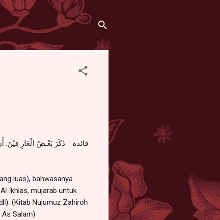
فائدة : ذَكَرَ بَعْـضُ الْعَارِ فِيْنَ: أَنَّ
 yang luas), bahwasanya
l Ikhlas, mujarab untuk
dll). (Kitab Nujumuz Zahiroh
it As Salam)