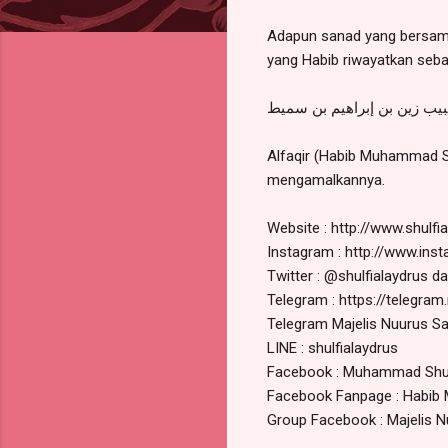
Adapun sanad yang bersamb
yang Habib riwayatkan sebag
بيب زين بن إبراهيم بن سميط
Alfaqir (Habib Muhammad Sh
mengamalkannya.
Website : http://www.shulfi
Instagram : http://www.ins
Twitter : @shulfialaydrus d
Telegram : https://telegra
Telegram Majelis Nuurus Sa
LINE : shulfialaydrus
Facebook : Muhammad Shulfi
Facebook Fanpage : Habib M
Group Facebook : Majelis 