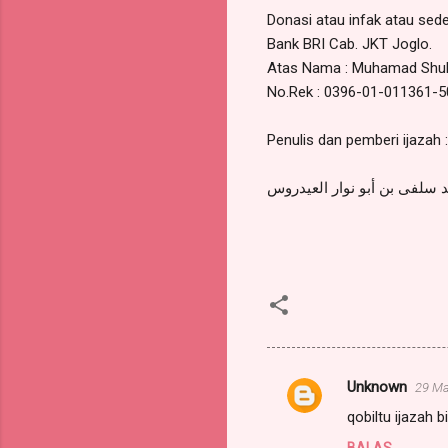
Donasi atau infak atau sed
Bank BRI Cab. JKT Joglo.
Atas Nama : Muhamad Shulf
No.Rek : 0396-01-011361-5
Penulis dan pemberi ijazah
سلفى بن أبو نوار العيدروس
Unknown
29 Ma
K
qobiltu ijazah b
o