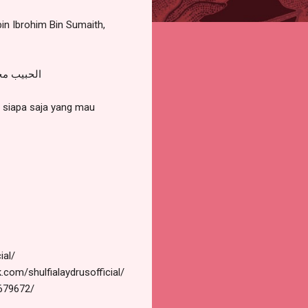
n Ibrohim Bin Sumaith,
الحبيب مح
i siapa saja yang mau
ial/
com/shulfialaydrusofficial/
679672/