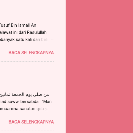
Yusuf Bin Ismail An
awat ini dari Rasulullah
ebanyak satu kali dan beliau
. Sayyid Habib Muhammad Al
BACA SELENGKAPNYA
aka dia akan mimpi bertemu
 membacanya sebanyak 7
rguna untuk mimpi bertemu
i SAW, hal. 146, Pustaka
wst Azhimiyah 92 kali, maka
amaaniina sanatan qiila yaa
laa muhammadin 'abdika
BACA SELENGKAPNYA
 untukku delapan puluh kali
allah saww. ditanya :