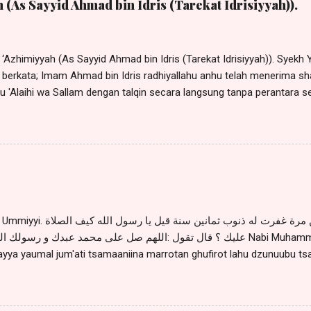
 (As Sayyid Ahmad bin Idris (Tarekat Idrisiyyah)).
‘Azhimiyyah (As Sayyid Ahmad bin Idris (Tarekat Idrisiyyah)). Syekh 
berkata; Imam Ahmad bin Idris radhiyallahu anhu telah menerima shal
hu 'Alaihi wa Sallam dengan talqin secara langsung tanpa perantara s
lqin secara langsung oleh Sayyidina Khidir 'Alaihis Salaam satu kali
engatakan : "Barang siapa membaca shalawat Azhimiyyah 3 kali, m
w. ". Sayyid Muhammad Alwi al Maliki berkata : "Barang siapa
a yang mengatakan 70 kali) sebelum waktu shubuh, maka ia dapat be
w.". (Habib Husin Muhammad Syadad bin Umar, Do'a-do'a bertemu Nab
. Para ulama ahli asrar menyatakan: Siapa saja yang membaca shala
..
من صلى يوم الجمعة ثمانين مرة غفرت له ذنوب ثمانين سن
عليك ؟ قال تقول :اللهم صل على محمد عبدك و رسول Nabi Muhammad saww. bersabda : "Man
layya yaumal jum'ati tsamaaniina marrotan ghufirot lahu dzunuubu ts
ahi kaifash sholaatu 'alaika ? Qoola taquulu : Allaahumma sholli 'a
ikan nabiyyil ummiyyi. Artinya : Barangsiapa yang membaca shalawat
um'at maka akan diampunkan dosanya yang delapan puluh tahun, Rasul