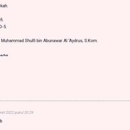
ekah.
i.
0-5.
 : Muhammad Shulfi bin Abunawar Al ‘Aydrus, S.Kom.
محمد 
ret 2022 pukul 20.29
ib