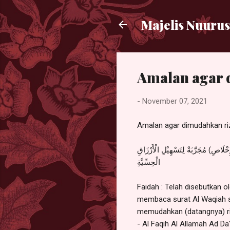
Majelis Nuurus
Amalan agar 
-
November 07, 2021
Amalan agar dimudahkan riz
لَاصِ) مُجَرَّبَةٌ لِتَسْهِيْلِ الْأَرْزَاقِ
الْحِسِّيَّةِ
Faidah : Telah disebutkan o
membaca surat Al Waqiah se
memudahkan (datangnya) rizk
- Al Faqih Al Allamah Ad Da