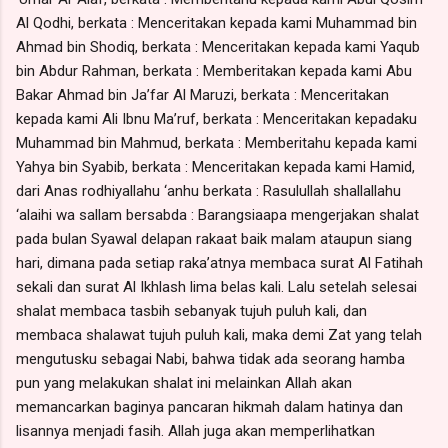
Al Qodhi, berkata : Menceritakan kepada kami Muhammad bin
Ahmad bin Shodiq, berkata : Menceritakan kepada kami Yaqub
bin Abdur Rahman, berkata : Memberitakan kepada kami Abu
Bakar Ahmad bin Ja’far Al Maruzi, berkata : Menceritakan
kepada kami Ali Ibnu Ma’ruf, berkata : Menceritakan kepadaku
Muhammad bin Mahmud, berkata : Memberitahu kepada kami
Yahya bin Syabib, berkata : Menceritakan kepada kami Hamid,
dari Anas rodhiyallahu ‘anhu berkata : Rasulullah shallallahu
‘alaihi wa sallam bersabda : Barangsiaapa mengerjakan shalat
pada bulan Syawal delapan rakaat baik malam ataupun siang
hari, dimana pada setiap raka’atnya membaca surat Al Fatihah
sekali dan surat Al Ikhlash lima belas kali. Lalu setelah selesai
shalat membaca tasbih sebanyak tujuh puluh kali, dan
membaca shalawat tujuh puluh kali, maka demi Zat yang telah
mengutusku sebagai Nabi, bahwa tidak ada seorang hamba
pun yang melakukan shalat ini melainkan Allah akan
memancarkan baginya pancaran hikmah dalam hatinya dan
lisannya menjadi fasih. Allah juga akan memperlihatkan