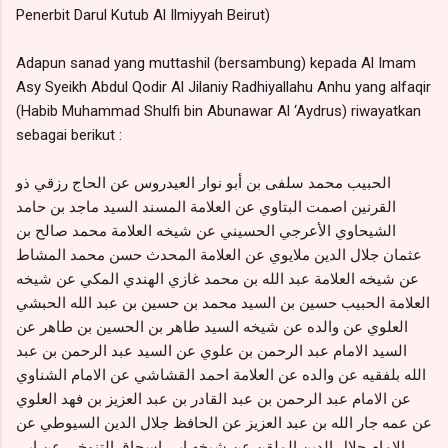
Penerbit Darul Kutub Al Ilmiyyah Beirut)
Adapun sanad yang muttashil (bersambung) kepada Al Imam
Asy Syeikh Abdul Qodir Al Jilaniy Radhiyallahu Anhu yang alfaqir
(Habib Muhammad Shulfi bin Abunawar Al ‘Aydrus) riwayatkan
sebagai berikut :
الحبيب محمد سلفى بن أبو نوار العيدروس عن الحاج رزقي ذو
القرنين اصمت البتاوي عن العلامة المسند السيد ماجد بن حامد
الشيحاوي الأعرجي الحسيني عن شيخه العلامة محمد صالح بن
عثمان جلال الدين ملايوي عن العلامة المحدث حسن محمد المشاط
عن شيخه العلامة عبد الله بن محمد غازي الهندي المكي عن شيخه
العلامة الحبيب حسين بن السيد محمد بن حسين بن عبد الله الحبشي
العلوي عن والده عن شيخه السيد طاهر بن الحسين بن طاهر عن
السيد الامام عبد الرحمن بن علوي عن السيد عبد الرحمن بن عبد
الله بلفقيه عن والده عن العلامة احمد القشاشي عن الامام الشناوي
عن الامام عبد الرحمن بن عبد القادر بن عبد العزيز بن فهد العلوي
عن عمه جار الله بن عبد العزيز عن الحافظ جلال الدين السيوطي عن
الامام جلال الدين الملقن عن شيخه ابي اسحاق التنوخي عن ابي