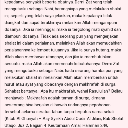
kepadanya penyakit beserta obatnya. Demi Zat yang telah
mengutusku sebagai Nabi, barangsiapa yang melakukan shalat
ini, seperti yang telah saya jelaskan, maka kepalanya tidak
diangkat dari sujud terakhirnya melainkan Allah mengampuni
dosanya. Jika ia meninggal, maka ia tergolong mati syahid dan
diampuni dosanya. Tidak ada seorang pun yang mengerjakan
shalat ini dalam perjalanan, melainkan Allah akan memudahkan
perjalanannya ke lempat tujuannya. Jika ia punya hutang, maka
Allah akan membayar utangnya, dan jika ia membutuhkan
sesuatu, maka Allah akan memenuhi kebutuhannya. Demi Zat
yang mengutusku sebagai Nabi, tiada seorang hamba pun yang
melakukan shalat ini melainkan Allah akan memberikan untuk
huruf atau ayat yang dibacanya dengan makhrafah di surga.
Sahabat bertanya : Apa itu makhrafah, wahai Rasulullah? Beliau
menjawab : Makhrafah adalah taman di surga, dimana
seseorang bisa berjalan di bawah rindangnya pepohonan
tersebut selama seratus tahun tanpa terputus sama sekali.
(Kitab Al Ghunyah – Asy Syeikh Abdul Qodir Al Jilani, Bab Sholat
Utaqo, Juz 2, Bagian 4 Keutamaan Amal, Halaman 249,