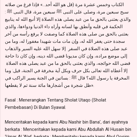
الكتاب وخمس عشرة مرة (قل هو الله أحد...» فإذا فرغ من صلاته
سبح سبعين مرة، وصلى علی النبی ﷺ سبعين مرة، قال النبی ﷺ :
والذي بعثنى بالحق ما من عبد يصلى هذه الصلاة إلا أنبع الله له ينابيع
الحكمة في قلبه وأنطق بها لسانه وأراه داء الدنيا ودواءها، والذي
بعثنى بالحق من صلى هذه الصلاة كما وصفت لا يرفع رأسه من آخر
سجدة حتى يغفر الله له، وإن مات مات شهيدا مغفورا له، وما من
عبد صلى هذه الصلاة في السفر إلا سهل الله عليه السير والذهاب
إلى موضع مراده، وإن كان مديونا قضى الله دينه، وإن كان ذا حاجة
قضى الله حوائجه، والذي بعثنى بالحق ما من عبد يصلى هذه الصلاة
إلا أعطاه الله تعالى بكل حرف وبكل آية مخرفة في الجنة، قيل: وما
المخرفة يا رسول الله؟ قال ﷺ : بساتين في الجنة يسير الراكب في
ظل شجرة من أشجارها مائة سنة ثم لا يقطعها».
Fasal : Menerangkan Tentang Sholat Utaqo (Sholat
Pembebasan) Di Bulan Syawal.
Menceritakan kepada kami Abu Nashir bin Bana’, dari ayahnya
berkata : Menceritakan kepada kami Abu Abdullah Al Husain bin
‘Umar Al ‘Alaf, berkata : Memberitahu kepada kami Abul Qosim