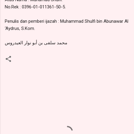
No.Rek : 0396-01-011361-50-5.
Penulis dan pemberi ijazah : Muhammad Shulfi bin Abunawar Al
‘Aydrus, S.Kom.
محمد سلفى بن أبو نوار العيدروس
K
o
m
e
n
t
a
r