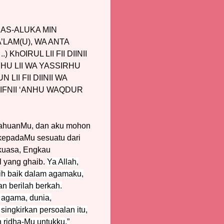
 AS-ALUKA MIN
A’LAM(U), WA ANTA
OIRUL LII FII DIINII
RHU LII WA YASSIRHU
LII FII DIINII WA
SRIFNII ‘ANHU WAQDUR
etahuanMu, dan aku mohon
epadaMu sesuatu dari
kuasa, Engkau
l yang ghaib.
Ya Allah,
ih baik dalam agamaku,
an berilah berkah.
 agama, dunia,
singkirkan persoalan itu,
h ridha-Mu untukku,”