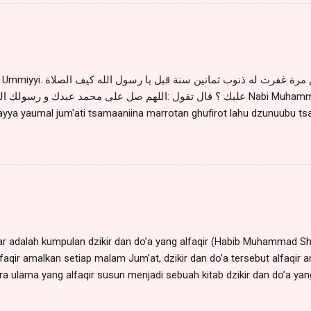
w. ". Sayyid Muhammad Alwi al Maliki berkata : "Barang siapa
a yang mengatakan 70 kali) sebelum waktu shubuh, maka ia dapat be
w.". (Habib Husin Muhammad Syadad bin Umar, Do'a-do'a bertemu Nab
. Para ulama ahli asrar menyatakan: Siapa saja yang membaca shala
..
من صلى يوم الجمعة ثمانين مرة غفرت له ذنوب ثمانين سن
عليك ؟ قال تقول :اللهم صل على محمد عبدك و رسول Nabi Muhammad saww. bersabda : "Man
layya yaumal jum'ati tsamaaniina marrotan ghufirot lahu dzunuubu ts
ahi kaifash sholaatu 'alaika ? Qoola taquulu : Allaahumma sholli 'a
ikan nabiyyil ummiyyi. Artinya : Barangsiapa yang membaca shalawat
um'at maka akan diampunkan dosanya yang delapan puluh tahun, Rasul
na membaca shalawat kepadamu? Katakanlah : ALLAAHUMMA SH
WAROSUULIKAN NABIYYIL UMMIYYI.". (HR. Ad Dara Quthni, di anggap ha
Ibad Ilasabilirrosyad) من صلى صلاة العصر من يوم الجمعة فقال قبل أن يقوم من مكانه
:اللهم صل على محمد النبيى الأمى و على آله و سلم ت...
kbar adalah kumpulan dzikir dan do’a yang alfaqir (Habib Muhammad S
aqir amalkan setiap malam Jum’at, dzikir dan do’a tersebut alfaqir am
ra ulama yang alfaqir susun menjadi sebuah kitab dzikir dan do’a yang
 tersebut alfaqir susun agar mempermudah alfaqir dan murid-murid s
 yang dibaca pagi dan sore, Ratib Al Akbar bila diamalkan dengan i