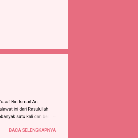
Yusuf Bin Ismail An
awat ini dari Rasulullah
ebanyak satu kali dan beliau
. Sayyid Habib Muhammad Al
BACA SELENGKAPNYA
aka dia akan mimpi bertemu