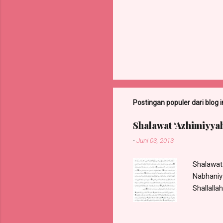
Postingan populer dari blog i
Shalawat ‘Azhimiyyah
-
Juni 03, 2013
Shalawat 
Nabhaniy 
Shallalla
juga dita
Haddar m