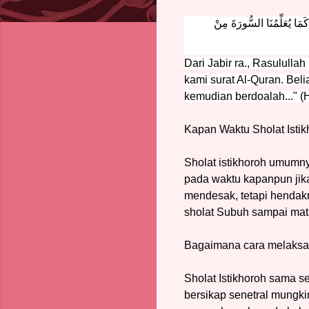
يُعَلِّمُنَا السُّورَةَ مِنْ
Dari Jabir ra., Rasulull
kami surat Al-Quran. Bel
kemudian berdoalah..." (
Kapan Waktu Sholat Isti
Sholat istikhoroh umumny
pada waktu kapanpun jik
mendesak, tetapi hendak
sholat Subuh sampai mat
Bagaimana cara melaksan
Sholat Istikhoroh sama s
bersikap senetral mungk