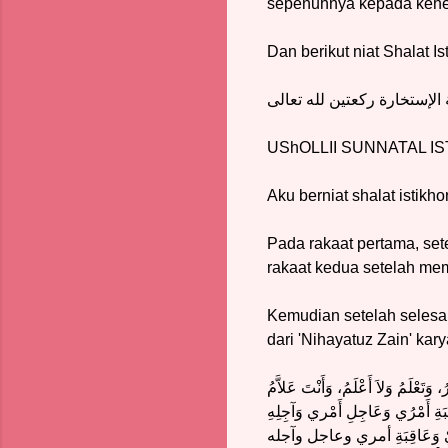
sepenuhnya kepada kehe
Dan berikut niat Shalat Is
لإستخارة ركعتين لله تعالى
UShOLLII SUNNATAL IST
Aku berniat shalat istikho
Pada rakaat pertama, set
rakaat kedua setelah mem
Kemudian setelah selesai
dari 'Nihayatuz Zain' ka
، وَتَعْلَمُ وَلاَ أَعْلَمُ، وَأَنْتَ عَلاَّمُ
َةِ أَمْرُي وَعَاجِلِ أَمْري وَآجِلِهِ
وَمَعَاشِيْ وَعَاقِبَةِ أمري وعاجل وآجله