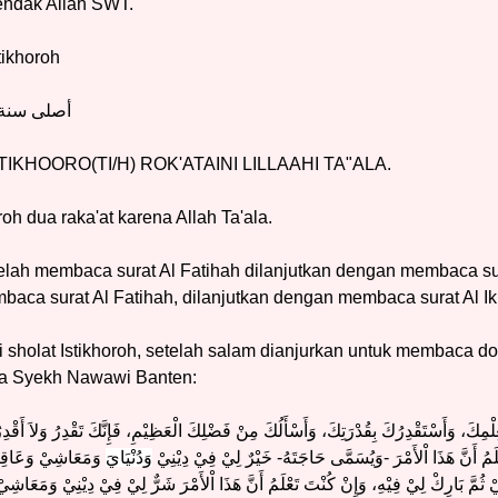
ndak Allah SWT.
tikhoroh
أصلى سنة ا
IKHOORO(TI/H) ROK'ATAINI LILLAAHI TA"ALA.
roh dua raka'at karena Allah Ta'ala.
elah membaca surat Al Fatihah dilanjutkan dengan membaca sur
baca surat Al Fatihah, dilanjutkan dengan membaca surat Al Ik
 sholat Istikhoroh, setelah salam dianjurkan untuk membaca doa
rya Syekh Nawawi Banten:
ِعِلْمِكَ، وَأَسْتَقْدِرُكَ بِقُدْرَتِكَ، وَأَسْأَلُكَ مِنْ فَضْلِكَ الْعَظِيْمِ، فَإِنَّكَ تَقْدِرُ وَلاَ أَقْدِرُ
عْلَمُ أَنَّ هَذَا اْلأَمْرَ -وَيُسَمَّى حَاجَتَهُ- خَيْرٌ لِيْ فِيْ دِيْنِيْ
وَدُنْيَايَ
وَمَعَاشِيْ وَعَاقِب
لِيْ ثُمَّ بَارِكْ لِيْ فِيْهِ، وَإِنْ كُنْتَ تَعْلَمُ أَنَّ هَذَا اْلأَمْرَ شَرٌّ لِيْ فِيْ دِيْنِيْ 