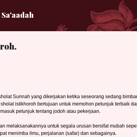
Langsung ke konten utama
 Sa'aadah
oroh.
 sholat Sunnah yang dikerjakan ketika seseorang sedang bimb
 sholat istikhoroh bertujuan untuk memohon petunjuk terbaik dar
rmasuk petunjuk tentang jodoh atau pekerjaan.
rkan melaksanakannya untuk segala urusan bersifat mubah seper
pat menimba ilmu, perjalanan (safar) dan sebagainya.