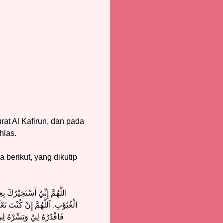
at Al Kafirun, dan pada
hlas.
 berikut, yang dikutip
اللَّهُمَّ إِنِّيْ أَسْتَخِيْرُكَ ب
الْغُيُوْبِ. اَللَّهُمَّ إِنْ كُنْتَ تَ
فَاقْدُرْهُ لِيْ وَيَسِّرْهُ 