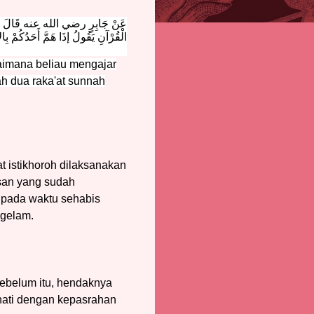
عَنْ جَابِرٍ رضي الله عنه قَالَ : كَان
الْقُرْآنِ يَقُولُ إذَا هَمَّ أَحَدُكُمْ بِالأ
gaimana beliau mengajar
ah dua raka'at sunnah
t istikhoroh dilaksanakan
san yang sudah
 pada waktu sehabis
ggelam.
Sebelum itu, hendaknya
hati dengan kepasrahan