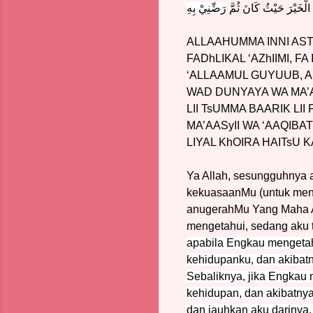
الْخَيْرَ حَيْثُ كَانَ ثُمَّ
رَضِّنِيْ بِهِ
ALLAAHUMMA INNI AST
FADhLIKAL ‘AZhIIMI, F
‘ALLAAMUL GUYUUB, AL
WAD DUNYAYA WA MA’AA
LII TsUMMA BAARIK LII
MA’AASyII WA ‘AAQIBAT
LIYAL KhOIRA HAITsU K
Ya Allah, sesungguhnya 
kekuasaanMu (untuk men
anugerahMu Yang Maha A
mengetahui, sedang aku 
apabila Engkau mengetah
kehidupanku, dan akibatn
Sebaliknya, jika Engkau
kehidupan, dan akibatnya 
dan jauhkan aku darinya.