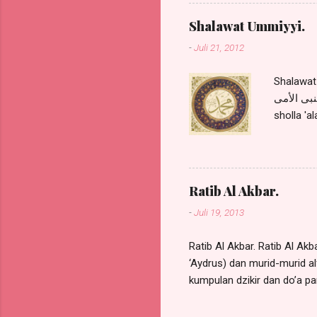
Nabi saw
kali (ad
Shalawat Ummiyyi.
Nabi saw
-
Juli 21, 2012
Hidayah)
shalawat.
Shalawat Ummiyyi. ة قيل يا رسول الله كيف الصلاة
ك النبى الأمى
sholla 'a
rasuulall
warosuul
di hari j
bagaima
Ratib Al Akbar.
'ABDIKA 
-
Juli 19, 2013
dalam Kitab Irsyadul '
Ratib Al Akbar. Ratib Al A
‘Aydrus) dan murid-murid alf
kumpulan dzikir dan do’a pa
Akbar. Kitab Ratib Al Akbar
mengamalkan dzikir dan do’a