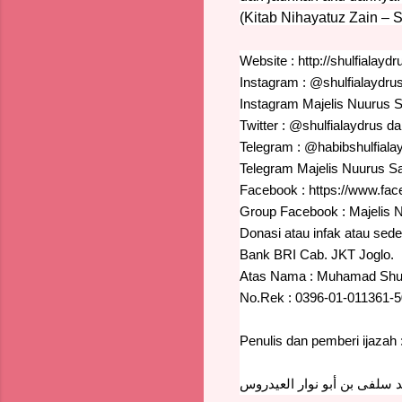
(Kitab Nihayatuz Zain – 
Website :
http://shulfialaydr
Instagram :
@
shulfialaydru
Instagram Majelis Nuurus 
Twitter :
@
shulfialaydrus
da
Telegram : @habibshulfiala
Telegram Majelis Nuurus S
Facebook :
https://www.fac
Group Facebook : Majelis 
Donasi atau infak atau sed
Bank BRI Cab. JKT Joglo.
Atas Nama : Muhamad Shul
No.Rek : 0396-01-011361-5
Penulis dan pemberi ijazah
سلفى بن أبو نوار العيدروس