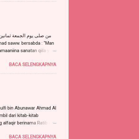
 membacanya sebanyak 7
rguna untuk mimpi bertemu
i SAW, hal. 146, Pustaka
wst Azhimiyah 92 kali, maka
amaaniina sanatan qiila yaa
laa muhammadin 'abdika
BACA SELENGKAPNYA
 untukku delapan puluh kali
allah saww. ditanya :
OLLI 'ALAA MUHAMMADIN
san oleh Al Iraqi, di
hulfi bin Abunawar Ahmad Al
bil dari kitab-kitab
 alfaqir berinama Ratib Al
erta teman alfaqir
BACA SELENGKAPNYA
stiqomah (dibaca pagi dan