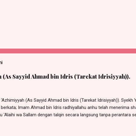
ni
 (As Sayyid Ahmad bin Idris (Tarekat Idrisiyyah)).
‘Azhimiyyah (As Sayyid Ahmad bin Idris (Tarekat Idrisiyyah)). Syekh 
berkata; Imam Ahmad bin Idris radhiyallahu anhu telah menerima shal
hu 'Alaihi wa Sallam dengan talqin secara langsung tanpa perantara s
lqin secara langsung oleh Sayyidina Khidir 'Alaihis Salaam satu kali
engatakan : "Barang siapa membaca shalawat Azhimiyyah 3 kali, m