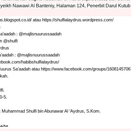
Syeikh Nawawi Al Banteniy, Halaman 124, Penerbit Darul Kutub 
us.blogspot.co.id/
atau
https://shulfialaydrus.wordpress.com/
s
Sa’aadah : @majlisnuurussaadah
n @shulfi
ydrus
a’aadah : @majlisnuurussaadah
ebook.com/habibshulfialaydrus/
Nuurus Sa’aadah atau
https://www.facebook.com/groups/1608145706
ekah.
fi.
0-5.
 : Muhammad Shulfi bin Abunawar Al ‘Aydrus, S.Kom.
محمد 