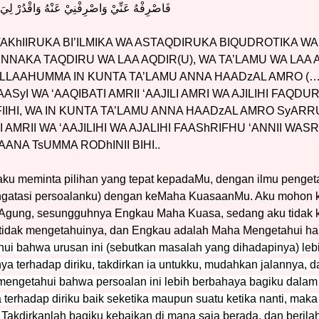
فَاصْرِفْهُ عَنِّيْ وَاصْرِفْنِيْ عَنْهُ وَاقْدُرْ لِيَ 
AKhIIRUKA BI’ILMIKA WA ASTAQDIRUKA BIQUDROTIKA WA
A INNAKA TAQDIRU WA LAA AQDIR(U), WA TA’LAMU WA LAA 
LAAHUMMA IN KUNTA TA’LAMU ANNA HAADzAL AMRO (…..) Kh
SyI WA ‘AAQIBATI AMRII ‘AAJILI AMRI WA AJILIHI FAQDU
 FIIHI, WA IN KUNTA TA’LAMU ANNA HAADzAL AMRO SyARRUN 
I AMRII WA ‘AAJILIHI WA AJALIHI FAAShRIFHU ‘ANNII WA
AANA TsUMMA RODhINII BIHI..
aku meminta pilihan yang tepat kepadaMu, dengan ilmu peng
gatasi persoalanku) dengan keMaha KuasaanMu. Aku mohon k
gung, sesungguhnya Engkau Maha Kuasa, sedang aku tidak 
tidak mengetahuinya, dan Engkau adalah Maha Mengetahui ha
ui bahwa urusan ini (sebutkan masalah yang dihadapinya) leb
ya terhadap diriku, takdirkan ia untukku, mudahkan jalannya, d
 mengetahui bahwa persoalan ini lebih berbahaya bagiku dalam
terhadap diriku baik seketika maupun suatu ketika nanti, maka 
 Takdirkanlah bagiku kebaikan di mana saja berada, dan berila