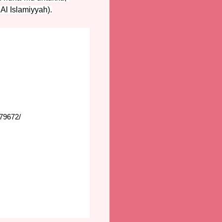
Al Islamiyyah).
79672/