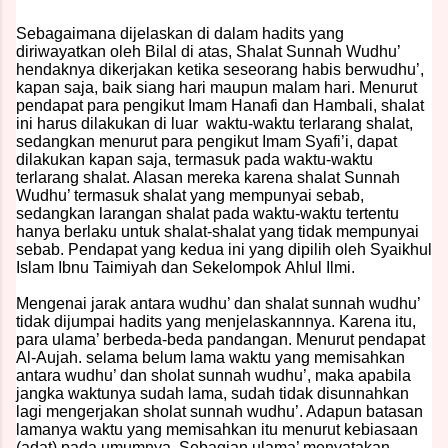
Sebagaimana dijelaskan di dalam hadits yang
diriwayatkan oleh Bilal di atas, Shalat Sunnah Wudhu’
hendaknya dikerjakan ketika seseorang habis berwudhu’,
kapan saja, baik siang hari maupun malam hari. Menurut
pendapat para pengikut Imam Hanafi dan Hambali, shalat
ini harus dilakukan di luar waktu-waktu terlarang shalat,
sedangkan menurut para pengikut Imam Syafi’i, dapat
dilakukan kapan saja, termasuk pada waktu-waktu
terlarang shalat. Alasan mereka karena shalat Sunnah
Wudhu’ termasuk shalat yang mempunyai sebab,
sedangkan larangan shalat pada waktu-waktu tertentu
hanya berlaku untuk shalat-shalat yang tidak mempunyai
sebab. Pendapat yang kedua ini yang dipilih oleh Syaikhul
Islam Ibnu Taimiyah dan Sekelompok Ahlul Ilmi.
Mengenai jarak antara wudhu’ dan shalat sunnah wudhu’
tidak dijumpai hadits yang menjelaskannnya. Karena itu,
para ulama’ berbeda-beda pandangan. Menurut pendapat
Al-Aujah. selama belum lama waktu yang memisahkan
antara wudhu’ dan sholat sunnah wudhu’, maka apabila
jangka waktunya sudah lama, sudah tidak disunnahkan
lagi mengerjakan sholat sunnah wudhu’. Adapun batasan
lamanya waktu yang memisahkan itu menurut kebiasaan
(adat) pada umumnya. Sebagian ulama’ menyatakan