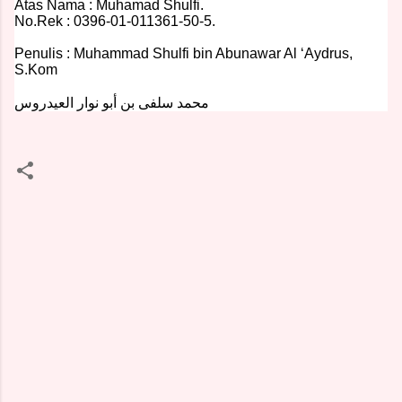
Atas Nama : Muhamad Shulfi.
No.Rek :
0396-01-011361-50-5.
Penulis : Muhammad Shulfi bin Abunawar Al ‘Aydrus,
S.Kom
محمد سلفى بن أبو نوار العيدروس
K
o
m
e
n
t
a
r