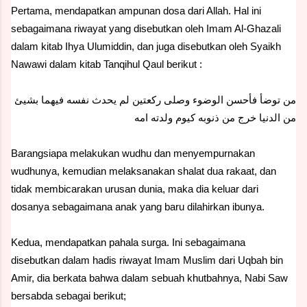
Pertama, mendapatkan ampunan dosa dari Allah. Hal ini
sebagaimana riwayat yang disebutkan oleh Imam Al-Ghazali
dalam kitab
Ihya Ulumiddin
, dan juga disebutkan oleh Syaikh
Nawawi dalam kitab
Tanqihul Qaul
berikut :
من توضأ فأحسن الوضوء وصلى ركعتين لم يحدث نفسه فيهما بشيئ
من الدنيا خرج من ذنوبه كيوم ولدته امه
Barangsiapa melakukan wudhu dan menyempurnakan
wudhunya, kemudian melaksanakan shalat dua rakaat, dan
tidak membicarakan urusan dunia, maka dia keluar dari
dosanya sebagaimana anak yang baru dilahirkan ibunya.
Kedua, mendapatkan pahala surga. Ini sebagaimana
disebutkan dalam hadis riwayat Imam Muslim dari Uqbah bin
Amir, dia berkata bahwa dalam sebuah khutbahnya, Nabi Saw
bersabda sebagai berikut;