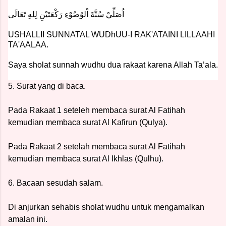
اُصَلِّيْ سُنَّةَ اْلوُضُوْءِ رَكْعَتَيْنِ لِلهِ تَعَالَى
USHALLII SUNNATAL WUDhUU-I RAK'ATAINI LILLAAHI
TA'AALAA.
Saya sholat sunnah wudhu dua rakaat karena Allah Ta’ala.
5. Surat yang di baca.
Pada Rakaat 1 seteleh membaca surat Al Fatihah
kemudian membaca surat Al Kafirun (Qulya).
Pada Rakaat 2 setelah membaca surat Al Fatihah
kemudian membaca surat Al Ikhlas (Qulhu).
6. Bacaan sesudah salam.
Di anjurkan sehabis sholat wudhu untuk mengamalkan
amalan ini.