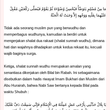
مَا مِنْ مُسْلِمٍ يَتَوَضَّأُ فَيُحْسِنُ وُضُوْءَهُ ثُمَّ يَقُوْمُ فَيُصَلِّى رَكْعَتَيْنِ مُقْبِلٌ
عَلَيْهِمَا بِقَلْبِهِ وَوَجْهِهِ إِلاَّ وَجَبَتْ لَهُ الْجَنَّةُ
Tidak ada seorang muslim pun yang berwudhu dan
memperbagus wudhunya, kamudian ia berdiri untuk
mengerjakan shalat dua rakaat (shalat sunnah wudhu), dimana
hati dan wajahnya dihadapkan untuk kedua rekaat itu, kecuali
wajib baginya surga.
Ketiga, shalat sunnah wudhu merupakan amalan yang
senantiasa dikerjakan oleh Bilal bin Rabah.
Ini sebagaimana
disebutkan dalam hadis riwayat Imam Bukhari dan Muslim dari
Abu Hurairah, bahwa Nabi Saw bertanya kepada Bilal pada
waktu Shubuh :
يَا بِلَالُ حَدِّثْنِي بِأَرْجَى عَمَلٍ عَمِلْتَهُ فِي الْإِسْلَامِ فَإِنِّي سَمِعْتُ دَفَّ نَعْلَيْكَ