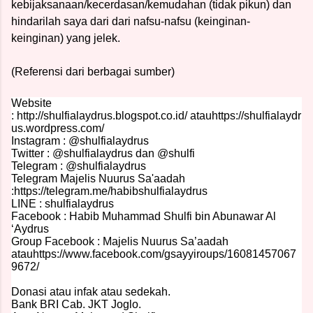
kebijaksanaan/kecerdasan/kemudahan (tidak pikun) dan
hindarilah saya dari dari nafsu-nafsu (keinginan-
keinginan) yang jelek.
(Referensi dari berbagai sumber)
Website
:
http://shulfialaydrus.blogspot.co.id/
atau
https://shulfialaydr
us.wordpress.com/
Instagram : @shulfialaydrus
Twitter : @shulfialaydrus dan @shulfi
Telegram : @shulfialaydrus
Telegram Majelis Nuurus Sa'aadah
:
https://telegram.me/habibshulfialaydrus
LINE : shulfialaydrus
Facebook : Habib Muhammad Shulfi bin Abunawar Al
‘Aydrus
Group Facebook : Majelis Nuurus Sa’aadah
atau
https://www.facebook.com/gsayyiroups/16081457067
9672/
Donasi atau infak atau sedekah.
Bank BRI Cab. JKT Joglo.