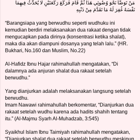
مَنْ تَوَضَّأَ نَحْوَ وُضُوئِي هَذَا ثُمَّ قَامَ فَرَكَعَ رَكْعَتَيْنِ لَا يُحَدِّثُ فِيهِمَا
نَفْسَهُ غُفِرَ لَهُ مَا تَقَدَّمَ مِنْ ذَنْبِهِ
“Barangsiapa yang berwudhu seperti wudhuku ini
kemudian berdiri melaksanakan dua rakaat dengan tidak
mengucapkan pada dirinya (konsentrasi ketika shalat),
maka dia akan diampuni dosanya yang telah lalu.” (HR.
Bukhari, No.160 dan Muslim, No.22)
Al-Hafidz Ibnu Hajar rahimahullah mengatakan, “Di
dalamnya ada anjuran shalat dua rakaat setelah
berwudhu.”
Yang dianjurkan adalah melaksanakan langsung setelah
berwudhu.
Imam Nawawi rahimahullah berkomentar, “Dianjurkan dua
rakaat setelah wudhu karena ada hadits shahih tentang
itu.” (Al-Majmu Syarh Al-Muhadzab, 3:545)
Syaikhul Islam Ibnu Taimiyah rahimahullah mengatakan,
“Dianjurkan shalat dua rakaat setelah berwudhu meskipun