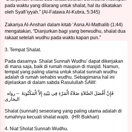
pada waktu yang dilarang untuk shalat, hal itu dikatakan
oleh Syafi’iyyah.” (Al-Fatawa Al-Kubra, 5:345)
Zakariya Al-Anshari dalam kitab ‘Asna Al-Mathalib (1:44)
mengatakan, “Dianjurkan bagi yang berwudhu, shalat dua
rakaat setelah wudhu pada waktu kapan pun.”
3. Tempat Shalat.
Pada dasarnya Shalat Sunnah Wudhu’ dapat dikerjakan
di mana saja, baik di rumah maupun di masjid. Namun,
tempat yang paling utama untuk shalat sunnah wudhu
adalah di rumah sehabis wudhu. Sebagimana hal ini
dijelaskan di dalam sabda Rasulullah SAW:
فَإِنَّ أَفْضَلَ الصَّلاَةِ صَلاَةُ الْمَرْءِ فِى بَيْتِهِ إِلاَّ الْمَكْتُوبَةَ – رواه
البخارى
Shalat (sunnah) seseorang yang paling utama adalah di
rumahnya kecuali shalat wajib. (HR Bukhari)
4. Niat Sholat Sunnah Wudhu.