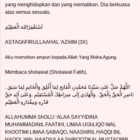
yang menghidupkan dan yang mematikan. Dia berkuasa
atas semua sesuatu.
اَسْتَغْفِرُاللهَ الْعَظِيْمَ
ASTAGhFIRULLAAHAL 'AZhIIM (3X)
Aku memohon ampun kepada Allah Yang Maha Agung.
Membaca sholawat (Sholawat Fatih).
اللَّهُمَّ صَلِّ عَلىَ سَيِّدِنَا مُحَمَّدِنِ الْفَاتِحِ لِمَا أُغْلِقَ وَالْخَاتِمِ لِمَا سَبَقَ .
نَاصِرِ الْحَقِّ بِالْحَقِّ . وَالْهَادِي إِلَى صِرَاطِكَ الْمُسْتَقِيْمِ .وَعَلىَ آلِهِ حَقَّ
قَدْرِهِ وَمِقْدَارِهِ الْعَظِيْمِ
ALLAHUMMA ShOLLI ‘ALAA SAYYIDINA
MUHAMMADINIL FAATIHI, LIMAA UGhLIQO WAL
KhOOTIMI LIMAA SABAQO, NAAShIRIL HAQQI BIL
HAQQI, WAL HAADII ILAA ShIROOTIKAL MUSTAQIIMI