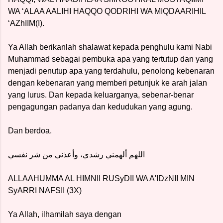
WA ‘ALAA AALIHI HAQQO QODRIHI WA MIQDAARIHIL
‘AZhIIM(I).
Ya Allah berikanlah shalawat kepada penghulu kami Nabi
Muhammad sebagai pembuka apa yang tertutup dan yang
menjadi penutup apa yang terdahulu, penolong kebenaran
dengan kebenaran yang memberi petunjuk ke arah jalan
yang lurus. Dan kepada keluarganya, sebenar-benar
pengagungan padanya dan kedudukan yang agung.
Dan berdoa.
‏اللهم ألهمني رشدي، وأعذني من شر نفسي
ALLAAHUMMA AL HIMNII RUSyDII WA A'IDzNII MIN
SyARRI NAFSII (3X)
Ya Allah, ilhamilah saya dengan