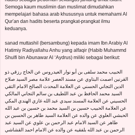
Semoga kaum muslimin dan muslimat dimudahkan
mempelajari bahasa arab khususnya untuk memahami Al
Qur'an dan hadits beserta prangkat-prangkat ilmu
keduanya.
sanad muttashil (bersambung) kepada imam Ibn Arabiy Al
Hatimiy Radiyallahu Anhu yang alfaqir (Habib Muhammd
Shulfi bin Abunawar Al ‘Aydrus) miliki sebagai berikut:
الحبيب محمد سلفى بن أبو نوار العيدروس عن الحاج رزقي ذو
القرنين اصمت البتاوي عن مسند العصر علامة مصر السيد صلاح
الدين التجاني الحسني عن العلامة المحدث الصالح الامام التقي
السيد محمد الحافظ بن عبد اللطيف بن سالم التجاني المالكي
الحسيني عن العلامة المسند سيدي عبد الله غازي الهندي المكي
عن العلامة الحبيب حسين بن السيد محمد بن حسين بن عبد الله
الحبشي العلوي عن والده عن العلامة السيد طاهر بن الحسين بن
طاهر عن السيد الامام عبد الرحمن بن علوي عن السيد عبد
الرحمن بن عبد الله بلفقيه عن والده عن الامام احمد القشاشي