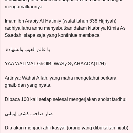
mengamalkannya.
Imam Ibn Arabiy Al Hatimiy (wafat tahun 638 Hijriyah)
radhiyallahu anhu menyebutkan dalam kitabnya Kimia As
Saadah, siapa saja yang kontiniue membaca;
يا عالم الغيب والشهادة
YAA 'AALIMAL GhOIBI WASy SyAHAADA(TI/H).
Artinya: Wahai Allah, yang maha mengetahui perkara
ghaib dan yang nyata.
Dibaca 100 kali setiap selesai mengerjakan sholat fardhu:
صار صاحب كشف إيماني
Dia akan menjadi ahli kasyaf (orang yang dibukakan hijab)