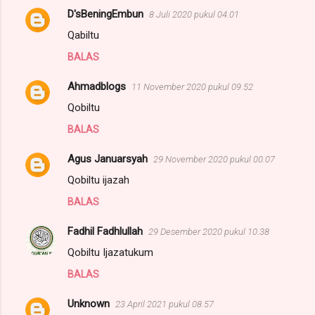
D'sBeningEmbun
8 Juli 2020 pukul 04.01
K
Qabiltu
o
BALAS
m
e
Ahmadblogs
11 November 2020 pukul 09.52
n
Qobiltu
t
BALAS
a
r
Agus Januarsyah
29 November 2020 pukul 00.07
Qobiltu ijazah
BALAS
Fadhil Fadhlullah
29 Desember 2020 pukul 10.38
Qobiltu Ijazatukum
BALAS
Unknown
23 April 2021 pukul 08.57