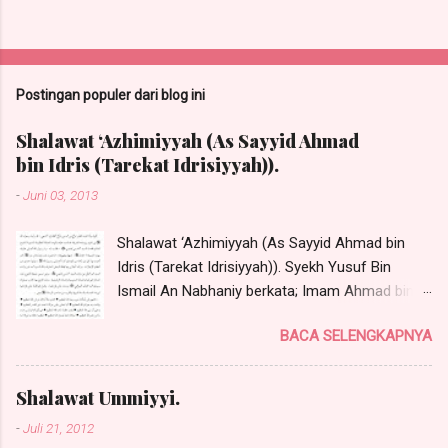
P
o
s
t
Postingan populer dari blog ini
i
n
Shalawat ‘Azhimiyyah (As Sayyid Ahmad
g
bin Idris (Tarekat Idrisiyyah)).
K
o
-
Juni 03, 2013
m
e
n
Shalawat ‘Azhimiyyah (As Sayyid Ahmad bin
t
Idris (Tarekat Idrisiyyah)). Syekh Yusuf Bin
a
Ismail An Nabhaniy berkata; Imam Ahmad bin
r
Idris radhiyallahu anhu telah menerima shalawat
BACA SELENGKAPNYA
ini dari Rasulullah Shallallahu 'Alaihi wa Sallam
dengan talqin secara langsung tanpa perantara
sebanyak satu kali dan beliau juga ditalqin
Shalawat Ummiyyi.
secara langsung oleh Sayyidina Khidir 'Alaihis
-
Juli 21, 2012
Salaam satu kali. Sayyid Habib Muhammad Al