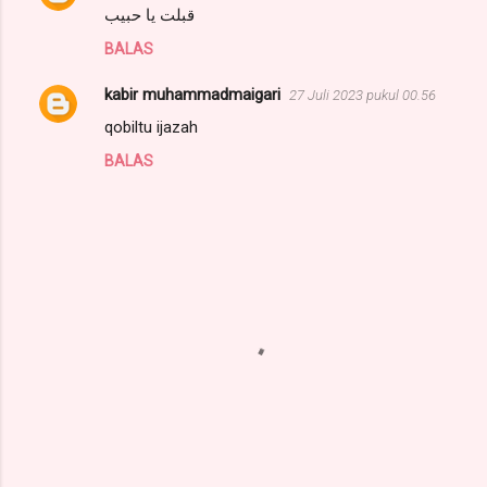
قبلت يا حبيب
BALAS
kabir muhammadmaigari
27 Juli 2023 pukul 00.56
qobiltu ijazah
BALAS