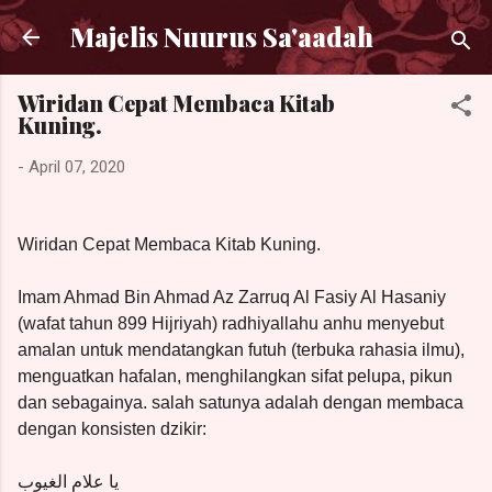
Langsung ke konten utama
Majelis Nuurus Sa'aadah
Wiridan Cepat Membaca Kitab
Kuning.
-
April 07, 2020
Wiridan Cepat Membaca Kitab Kuning.
Imam Ahmad Bin Ahmad Az Zarruq Al Fasiy Al Hasaniy
(wafat tahun 899 Hijriyah) radhiyallahu anhu menyebut
amalan untuk mendatangkan futuh (terbuka rahasia ilmu),
menguatkan hafalan, menghilangkan sifat pelupa, pikun
dan sebagainya. salah satunya adalah dengan membaca
dengan konsisten dzikir:
يا علام الغيوب