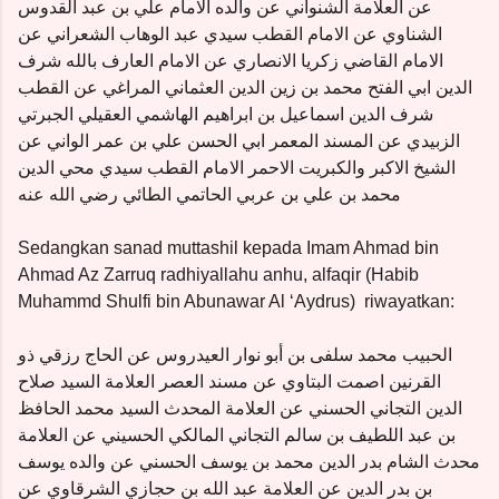
عن العلامة الشنواني عن والده الامام علي بن عبد القدوس
الشناوي عن الامام القطب سيدي عبد الوهاب الشعراني عن
الامام القاضي زكريا الانصاري عن الامام العارف بالله شرف
الدين ابي الفتح محمد بن زين الدين العثماني المراغي عن القطب
شرف الدين اسماعيل بن ابراهيم الهاشمي العقيلي الجبرتي
الزبيدي عن المسند المعمر ابي الحسن علي بن عمر الواني عن
الشيخ الاكبر والكبريت الاحمر الامام القطب سيدي محي الدين
محمد بن علي بن عربي الحاتمي الطائي رضي الله عنه
Sedangkan sanad muttashil kepada Imam Ahmad bin
Ahmad Az Zarruq radhiyallahu anhu, alfaqir (Habib
Muhammd Shulfi bin Abunawar Al ‘Aydrus)
riwayatkan:
الحبيب محمد سلفى بن أبو نوار العيدروس عن الحاج رزقي ذو
القرنين اصمت البتاوي عن مسند العصر العلامة السيد صلاح
الدين التجاني الحسني عن العلامة المحدث السيد محمد الحافظ
بن عبد اللطيف بن سالم التجاني المالكي الحسيني عن العلامة
محدث الشام بدر الدين محمد بن يوسف الحسني عن والده يوسف
بن بدر الدين عن العلامة عبد الله بن حجازي الشرقاوي عن