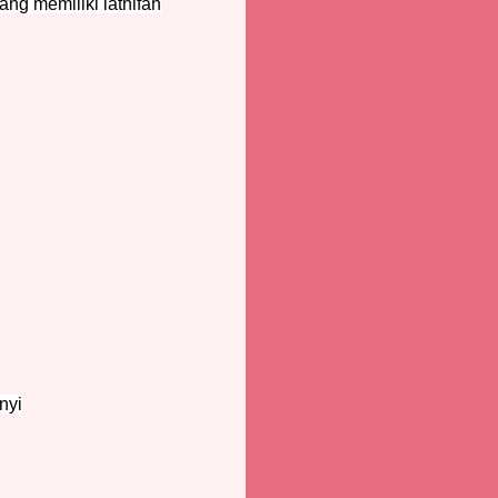
ang memiliki lathifah
nyi