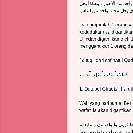
احد من الأخيار ، وهكذا يحل
ذى يحل محله واحد من الناس
Dan berjumlah 1 orang ya
kedudukannya digantikan
U`mdah digantikan oleh 1
menggantikan 1 orang dar
( dituqil dari safinatul Qod
قُطْبُ اْلغَوْثِ اْلفَرْدِ الْجَامِعِ
1. Qutubul Ghautsil Fardi
Wali yang paripurna. Ber
wafat, ia akan digantika
الطائرون والواصلون وسابعهم
لناس وهو صاحب لطيفة الحقّ