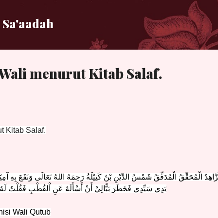
Langsung ke konten utama
 Sa'aadah
Wali menurut Kitab Salaf.
 Kitab Salaf.
زَّاهِدُ الْمُحَقِّقُ الْمُدَقِّقُ شَمْسُ الدِّيْنِ بْنُ كَتِيْلَةُ رَحِمَهُ اللهُ تَعَالَى وَنَفَعَ بِهِ آمِ
يَدِي سَيِّدِي فَخَطَرَ بَبًّالِيْ أَنْ أَسْأَلَهُ عَنِ اْلقُطْبِ فَقُلْتُ لَ
nisi Wali Qutub