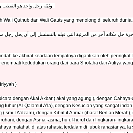
وثمّة رجل واحد هو القطب وا
.
h Wali Quthub dan Wali Gauts yang menolong di seluruh dunia.
خرة حل مكانه آخر من المرتبة التى قبله بالتسلسل إلى أن يحل رجل من 
indah ke akhirat keadaan tempatnya digantikan oleh peringkat
enempati kedudukan orang dari para Sholaha dan Auliya yang 
iriyyah )
bicara dengan Akal Akbar ( akal yang agung ), dengan Cahaya
 luhur (Al-Qalamul A’la), dengan Kesucian yang sangat indah 
Ismul A’dzam), dengan Kibritul Ahmar (ibarat Berlian Merah)
hani, dengan Asma’-asma, huruf-huruf dan lingkaran-lingkaran
haya matahati di atas rahasia terdalam di lubuk rahasianya. Ia