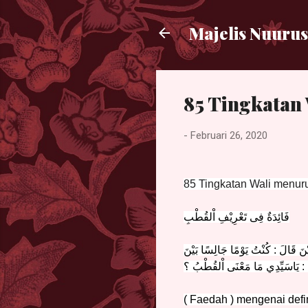
Majelis Nuurus
85 Tingkatan 
-
Februari 26, 2020
85 Tingkatan Wali menurut
فَائِدَةٌ فِى تَعْرِيْفِ اْلقُطْبِ
يْنَ قَالَ : كُنْتُ يَوْمًا جَالِسًا بَيْنَ
هُ : يَاسَيِّدِي مَا مَعْنَى اْلقُطْبُ ؟
( Faedah ) mengenai defi