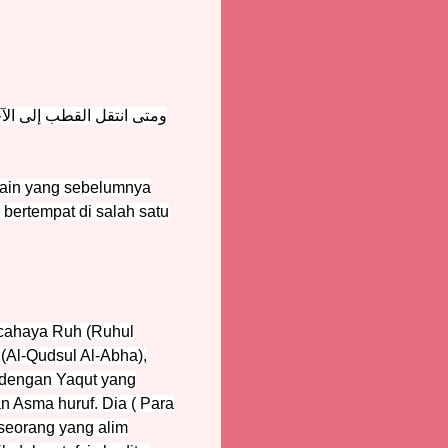
ومتى انتقل القطب إلى الآ
 lain yang sebelumnya
bertempat di salah satu
-cahaya Ruh (Ruhul
(Al-Qudsul Al-Abha),
, dengan Yaqut yang
 Asma huruf. Dia ( Para
 seorang yang alim