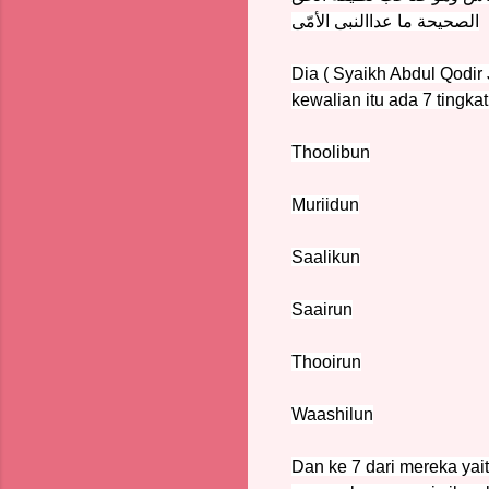
الصحيحة ما عداالنبى الأمّى
Dia ( Syaikh Abdul Qodir 
kewalian itu ada 7 tingkat
Thoolibun
Muriidun
Saalikun
Saairun
Thooirun
Waashilun
Dan ke 7 dari mereka yai