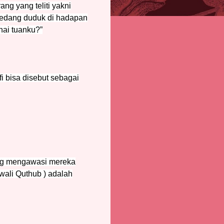
ng yang teliti yakni
 sedang duduk di hadapan
hai tuanku?”
 bisa disebut sebagai
ang mengawasi mereka
wali Quthub ) adalah