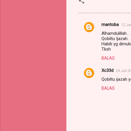
mantoba
12 Ju
K
Alhamdulillah..
o
Qobiltu Ijazah..
m
Habib yg dimuli
Tksh
e
BALAS
n
t
Xc33d
24 Juli 2
a
Qobiltu ijazah 
r
BALAS