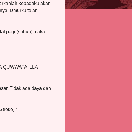
Ajarkanlah kepadaku akan
nya. Umurku telah
at pagi (subuh) maka
A QUWWATA ILLA
sar, Tidak ada daya dan
troke).”