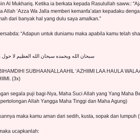
Bin Al Mukhariq. Ketika ia berkata kepada Rasulullah saww.: “
na Allah ‘Azza Wa Jalla memberi kemanfa’atan kepadaku denga
mah dari banyak hal yang dulu saya amalkan.”
ersabda: “Adapun untuk duniamu maka apabila kamu telah shal
سبحان الله وبحمده سبحان الله العظيم لا حول ولا
HAMDIHI SUBHAANALLAAHIL ‘AZHIIMI LAA HAULA WALA
IMI. (3x)
ngan segala puji bagi-Nya, Maha Suci Allah yang Yang Maha Be
 pertolongan Allah Yangga Maha Tinggi dan Maha Agung)
nnya maka kamu aman dari sedih, kusta, sopak dan lumpuh (S
 maka ucapkanlah: