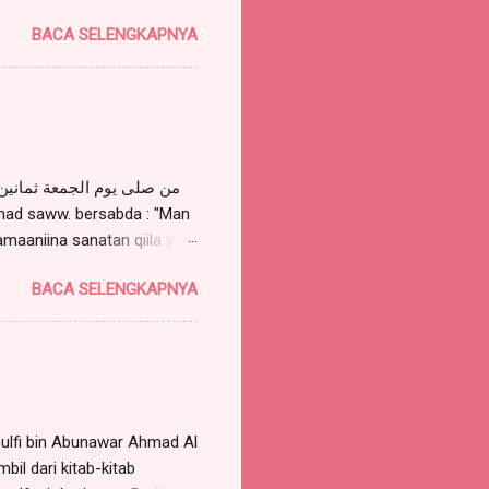
. Sayyid Habib Muhammad Al
BACA SELENGKAPNYA
aka dia akan mimpi bertemu
 membacanya sebanyak 7
rguna untuk mimpi bertemu
i SAW, hal. 146, Pustaka
wst Azhimiyah 92 kali, maka
amaaniina sanatan qiila yaa
laa muhammadin 'abdika
BACA SELENGKAPNYA
 untukku delapan puluh kali
allah saww. ditanya :
OLLI 'ALAA MUHAMMADIN
san oleh Al Iraqi, di
hulfi bin Abunawar Ahmad Al
bil dari kitab-kitab