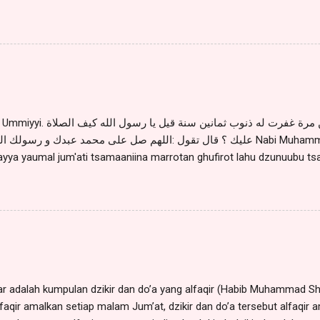
lqin secara langsung oleh Sayyidina Khidir 'Alaihis Salaam satu kali
engatakan : "Barang siapa membaca shalawat Azhimiyyah 3 kali, m
w. ". Sayyid Muhammad Alwi al Maliki berkata : "Barang siapa
a yang mengatakan 70 kali) sebelum waktu shubuh, maka ia dapat be
w.". (Habib Husin Muhammad Syadad bin Umar, Do'a-do'a bertemu Nab
. Para ulama ahli asrar menyatakan: Siapa saja yang membaca shala
..
من صلى يوم الجمعة ثمانين مرة غفرت له ذنوب ثمانين سن
عليك ؟ قال تقول :اللهم صل على محمد عبدك و رسول Nabi Muhammad saww. bersabda : "Man
layya yaumal jum'ati tsamaaniina marrotan ghufirot lahu dzunuubu ts
ahi kaifash sholaatu 'alaika ? Qoola taquulu : Allaahumma sholli 'a
ikan nabiyyil ummiyyi. Artinya : Barangsiapa yang membaca shalawat
um'at maka akan diampunkan dosanya yang delapan puluh tahun, Rasul
na membaca shalawat kepadamu? Katakanlah : ALLAAHUMMA SH
WAROSUULIKAN NABIYYIL UMMIYYI.". (HR. Ad Dara Quthni, di anggap ha
Ibad Ilasabilirrosyad) من صلى صلاة العصر من يوم الجمعة فقال قبل أن يقوم من مكانه
:اللهم صل على محمد النبيى الأمى و على آله و سلم ت...
kbar adalah kumpulan dzikir dan do’a yang alfaqir (Habib Muhammad S
aqir amalkan setiap malam Jum’at, dzikir dan do’a tersebut alfaqir am