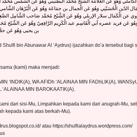
كاملي وَهُوَ عَن الْعَلامَة الشَّيْخ مُحَمَّد البطنيني وَهُوَ عَن الشَّمْس مُحَمَّد ا
ن كَمَال الدّين الْحُسَيْنِي وَهُوَ عَن الْجمال بن جمَاعَة وَهُوَ عَن الْبُرْهَان الشَّامي و
النووي عن الْكَمَال سلار الإربلي وَهُوَ عَن الشَّيْخ مُحَمَّد صَاحب الشَّامِل الصَّغِ
هُوَ عَن فريد عصره أبي الْقَاسِم عبد الْكَرِيم الرَّافِعِيّ وَهُوَ عَن الشَّيْخ مُحَم
بن يحيى وَهُوَ عَن حجَّة
Shulfi bin Abunawar Al ‘Aydrus) ijazahkan do’a tersebut bagi 
ersama (kami) maka menjadi:
 ‘INDIK(A), WA AFIDh ‘ALAINAA MIN FADhLIK(A), WANSy
L ‘ALAINAA MIN BAROKAATIK(A).
 kami dari sisi-Mu, Limpahkan kepada kami dari anugrah-Mu, se
ah kepada kami atas berkah-Mu).
ydrus.blogspot.co.id/ atau https://shulfialaydrus.wordpress.com/
rus