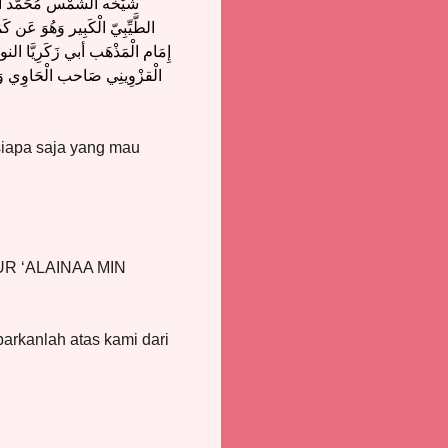
شَيْخه الشَّمْس مُحَمَّد ال
الطَّيِّبِيّ الْكَبِير وَهُوَ عَ
إِمَام الْمَذْهَب أبي زَكَرِيَّا 
الْقزْوِينِي صَاحب الْحَاوِي وَ
siapa saja yang mau
UR ‘ALAINAA MIN
barkanlah atas kami dari