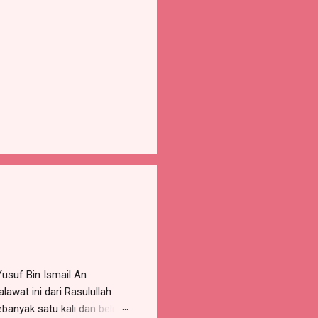
Yusuf Bin Ismail An
awat ini dari Rasulullah
ebanyak satu kali dan beliau