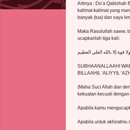
Artinya : Do’a Qabishah 
kalimat-kalimat yang ma
banyak (tua) dan saya le
Maka Rasulullah saww. b
ucapkanlah tiga kali:
 قوة إلا بالله العلي العظيم
SUBHAANALLAAHI WABI
BILLAAHIL ‘ALIYYIL ‘AZHI
(Maha Suci Allah dan de
kekuatan kecuali dengan
Apabila kamu mengucapka
Apabila untuk akhiratmu