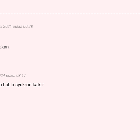
ni 2021 pukul 00.28
akan..
024 pukul 08.17
ya habib syukron katsir