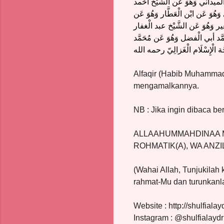
لميداني وَهُوَ عَن الشَّيْخ أَحْمد
َهُوَ عَن ابْن الْعَطَّار وَهُوَ عَن
ير وَهُوَ عَن الشَّيْخ عبد الْغفار
َّد أبي الْفضل وَهُوَ عَن مُحَمَّد
 الْإِسْلَام الْغَزالِيّ رحمه الله
Alfaqir (Habib Muhammad 
mengamalkannya.
NB : Jika ingin dibaca b
ALLAAHUMMAHDINAA MIN
ROHMATIK(A), WA ANZI
(Wahai Allah, Tunjukilah
rahmat-Mu dan turunkanl
Website : http://shulfiala
Instagram : @shulfialayd