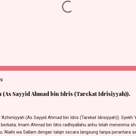
ni
 (As Sayyid Ahmad bin Idris (Tarekat Idrisiyyah)).
‘Azhimiyyah (As Sayyid Ahmad bin Idris (Tarekat Idrisiyyah)). Syekh 
berkata; Imam Ahmad bin Idris radhiyallahu anhu telah menerima shal
hu 'Alaihi wa Sallam dengan talqin secara langsung tanpa perantara s