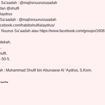
s Sa'aadah : @majlisnuurussaadah
 dan @shulfi
laydrus
 Sa'aadah : @majlisnuurussaadah
acebook.com/habibshulfialaydrus/
s Nuurus Sa’aadah atau https://www.facebook.com/groups/16
edekah.
.
lfi.
-50-5.
ah : Muhammad Shulfi bin Abunawar Al ‘Aydrus, S.Kom.
محمد 