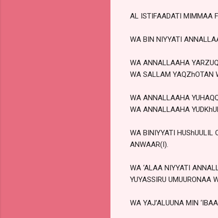
AL ISTIFAADATI MIMMAA F
WA BIN NIYYATI ANNALL
WA ANNALLAAHA YARZUQU
WA SALLAM YAQZhOTAN W
WA ANNALLAAHA YUHAQQIQ
WA ANNALLAAHA YUDKhULN
WA BINIYYATI HUShUULIL
ANWAAR(I).
WA ‘ALAA NIYYATI ANNA
YUYASSIRU UMUURONAA WA
WA YAJ’ALUUNA MIN ‘IBAA