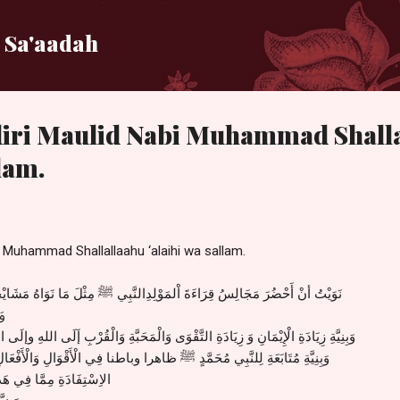
Langsung ke konten utama
 Sa'aadah
iri Maulid Nabi Muhammad Shall
lam.
i Muhammad Shallallaahu ‘alaihi wa sallam.
نَوَيْتُ أنْ أَحْضُرَ مَجَالِسُ قِرَاءَةَ اْلمَوْلِدِالنَّبِي ﷺ مِثْلَ مَا نَوَاهُ مَشَايْخِن
وَ
وَبِنِيَّةِ زِيَادَةِ الْإِيْمَانِ وَ زِيَادَةِ التَّقْوَى وَالْمَحَبَّةِ وَالْقُرْبِ إَلَى اللهِ وإلَ
وَبِنِيَّةِ مُتَابَعَةِ لِلنَّبِي مُحَمَّدٍ ﷺ ظاهرا وباطنا فِي الْأَقْوَالِ وَالْأَفْعَالِ
الاِسْتِفَادَةِ مِمَّا فِي هَ