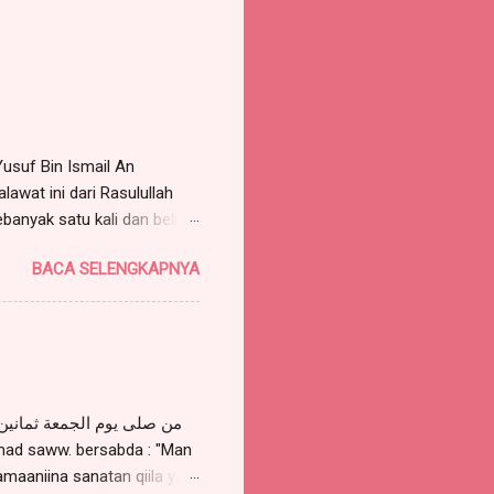
Yusuf Bin Ismail An
awat ini dari Rasulullah
ebanyak satu kali dan beliau
. Sayyid Habib Muhammad Al
BACA SELENGKAPNYA
aka dia akan mimpi bertemu
 membacanya sebanyak 7
rguna untuk mimpi bertemu
i SAW, hal. 146, Pustaka
wst Azhimiyah 92 kali, maka
amaaniina sanatan qiila yaa