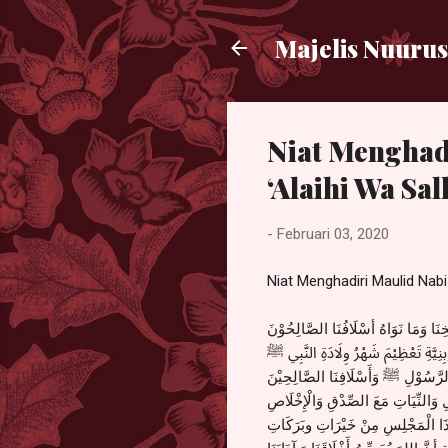
Majelis Nuurus
Niat Menghad
‘Alaihi Wa Sal
-
Februari 03, 2020
Niat Menghadiri Maulid Nab
َا وَمَا نَوَاهُ أسْلَافُنَا الصَّالِحُوْنَ
بِنِيَّةِ تَعْظِيْمَ شَهْرُ وِلَادَةِ النَّبِي ﷺ
ى الرَّسُوْلِ ﷺ وَأَسْلَافِنَا الصَّالِحِيْنَ
 وَالنِّيَاتِ مَعَ الصِّدْقِ وَالْإِخْلَاصِ
ذَا الْمَجْلِسِ مِنْ خَيْرَاتِ وبَرَكَاتِ