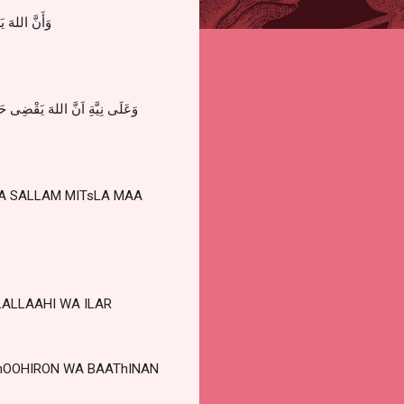
وَأَنَّ اللهَ ي
وَعَلَى نِيَّةِ اَنَّ اللهَ يَقْضِى حَاج
WA SALLAM MITsLA MAA
LALLAAHI WA ILAR
ZhOOHIRON WA BAAThINAN