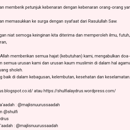
n memberik petunjuk kebenaran dengan kebenaran orang-orang yang 
an memasukkan ke surga dengan syafaat dari Rasulullah Saw.
gan niat semoga keinginan kita diterima dan memperoleh ilmu, futuh,
ran,
r Allah memberikan semua hajat (kebutuhan) kami, mengabulkan doa
n semua urusan kami dan urusan kaum muslimin di dalam hal agama, 
yang sholeh.
g baik di dalam kebagusan, kelembutan, kesehatan dan keselamatan
rus.blogspot.co.id/ atau https://shulfialaydrus.wordpress.com/
s
Sa'aadah : @majlisnuurussaadah
an @shulfi
ydrus
a'aadah : @majlisnuurussaadah