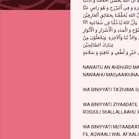
َّةِ أنَّ اللهَ يُحَسِّنُ أَخْلَاقَنَا وَ آدَابَنَا
ِرَةِ وَ فِي اْلبَرْزَخِ وَ هُوَ رَاضٍ عَنَّا
نَّ اللهَ يُحَقِّقْنَا بِحَقَائِقِ اْلعَارِفِيْنَ
وَأَنَّ اللهَ يُدْخُلْنَا فِي شَفَاعَتِهِ ﷺ
وْحِ وَ الْمَدَدِ وَ الْأَسْرَارِ وَ الْأَنْوَارِ
وَالدُّ نْيَا وَاْلآخِرَةِ وَيَجْعَلُوْنَ مِنْ
عِبَادِكَ الصَّالِحِيْنَ
 خَيْرٍ وَ لُطْفٍ وَ عَافِيَةٍ وَ سَلَامَةٍ
NAWAITU AN AHDhURO MAJ
NAWAAHU MASyAAIKhINA
WA BINIYYATI TA’ZhIIMA
WA BINIYYATI ZIYAADATI
ROSUULI ShALLALLAAHU ‘
WA BINIYYATI MUTAABA’A
FIL AQWAALI WAL AF’AALI