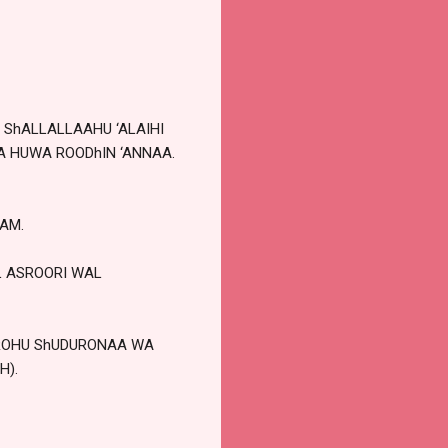
ShALLALLAAHU ‘ALAIHI
 HUWA ROODhIN ‘ANNAA.
AM.
L ASROORI WAL
yROHU ShUDURONAA WA
H).