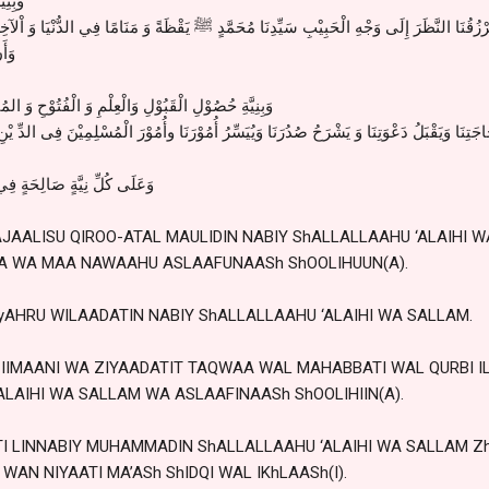
وَبِنِي
َرْزُقُنَا النَّظَرَ إِلَى وَجْهِ الْحَبِيْبِ سَيِّدِنَا مُحَمَّدٍ ﷺ يَقْظَةً وَ مَنَامًا فِي الدُّنْيَا وَ اْلآخ
وَأَ
وَبِنِيَّةِ حُصُوْلِ الْقَبُوْلِ وَالْعِلْمِ وَ الْفُتُوْحِ وَ المُنُ
َتِنَا وَيَقْبَلُ دَعْوَتِنَا وَ يَشْرَحُ صُدُرَنَا وَيُيَسِّرُ أُمُوْرَنَا وأُمُوْرَ الْمُسْلِمِيْنَ فِى الدِّ يْنِ 
وَعَلَى كُلِّ نِيَّةٍ صَالِحَةٍ فِي
AALISU QIROO-ATAL MAULIDIN NABIY ShALLALLAAHU ‘ALAIHI 
A WA MAA NAWAAHU ASLAAFUNAASh ShOOLIHUUN(A).
 SyAHRU WILAADATIN NABIY ShALLALLAAHU ‘ALAIHI WA SALLAM.
L IIMAANI WA ZIYAADATIT TAQWAA WAL MAHABBATI WAL QURBI I
ALAIHI WA SALLAM WA ASLAAFINAASh ShOOLIHIIN(A).
TI LINNABIY MUHAMMADIN ShALLALLAAHU ‘ALAIHI WA SALLAM 
 WAN NIYAATI MA’ASh ShIDQI WAL IKhLAASh(I).