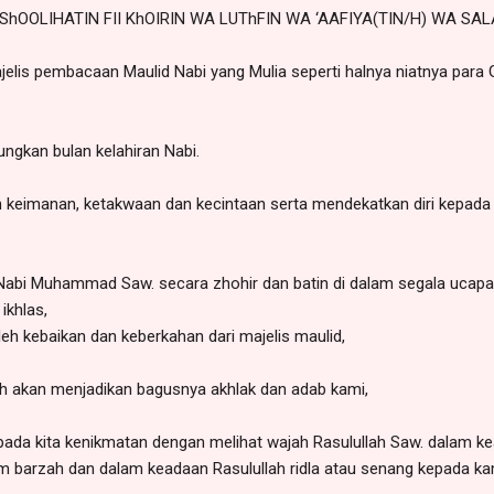
 ShOOLIHATIN FII KhOIRIN WA LUThFIN WA ‘AAFIYA(TIN/H) WA SA
jelis pembacaan Maulid Nabi yang Mulia seperti halnya niatnya para 
gkan bulan kelahiran Nabi.
keimanan, ketakwaan dan kecintaan serta mendekatkan diri kepada 
Nabi Muhammad Saw. secara zhohir dan batin di dalam segala ucapan
ikhlas,
 kebaikan dan keberkahan dari majelis maulid,
h akan menjadikan bagusnya akhlak dan adab kami,
ada kita kenikmatan dengan melihat wajah Rasulullah Saw. dalam kea
lam barzah dan dalam keadaan Rasulullah ridla atau senang kepada ka