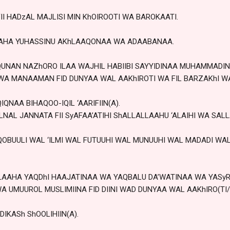
II HADzAL MAJLISI MIN KhOIROOTI WA BAROKAATI.
AAHA YUHASSINU AKhLAAQONAA WA ADAABANAA.
NAN NAZhORO ILAA WAJHIL HABIIBI SAYYIDINAA MUHAMMADIN 
A MANAAMAN FID DUNYAA WAL AAKhIROTI WA FIL BARZAKhI WA
NAA BIHAQOO-IQIL ‘AARIFIIN(A).
AL JANNATA FII SyAFAA’ATIHI ShALLALLAAHU ‘ALAIHI WA SALL
 QOBUULI WAL ‘ILMI WAL FUTUUHI WAL MUNUUHI WAL MADADI WA
LLAAHA YAQDhI HAAJATINAA WA YAQBALU DA’WATINAA WA YAS
 UMUUROL MUSLIMIINA FID DIINI WAD DUNYAA WAL AAKhIRO(TI/
DIKASh ShOOLIHIIN(A).