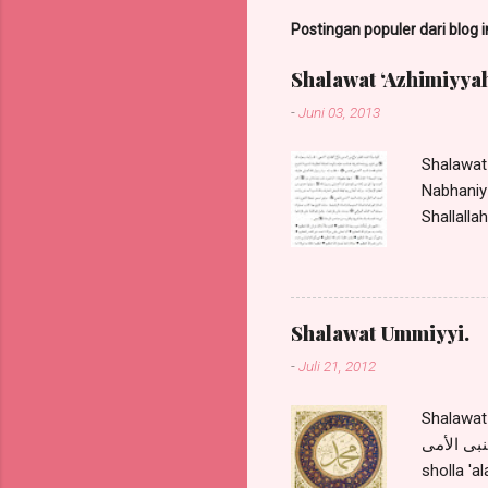
Postingan populer dari blog i
Shalawat ‘Azhimiyyah
-
Juni 03, 2013
Shalawat 
Nabhaniy 
Shallalla
juga dita
Haddar m
Nabi saw
kali (ad
Shalawat Ummiyyi.
Nabi saw
-
Juli 21, 2012
Hidayah)
shalawat.
Shalawat Ummiyyi. ة قيل يا رسول الله كيف الصلاة
ك النبى الأمى
sholla 'a