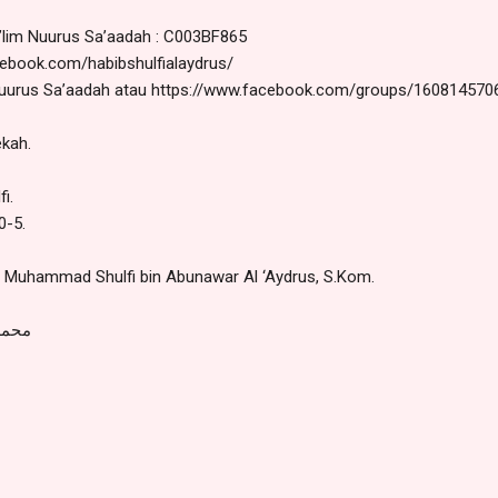
’lim Nuurus Sa’aadah : C003BF865
cebook.com/habibshulfialaydrus/
Nuurus Sa’aadah atau https://www.facebook.com/groups/160814570
ekah.
i.
0-5.
 : Muhammad Shulfi bin Abunawar Al ‘Aydrus, S.Kom.
محمد 