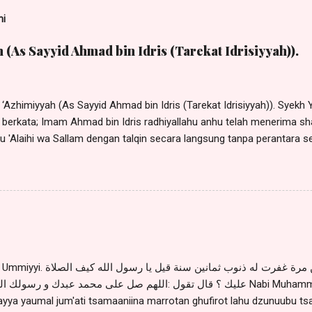
ni
 (As Sayyid Ahmad bin Idris (Tarekat Idrisiyyah)).
‘Azhimiyyah (As Sayyid Ahmad bin Idris (Tarekat Idrisiyyah)). Syekh 
berkata; Imam Ahmad bin Idris radhiyallahu anhu telah menerima shal
hu 'Alaihi wa Sallam dengan talqin secara langsung tanpa perantara s
lqin secara langsung oleh Sayyidina Khidir 'Alaihis Salaam satu kali
engatakan : "Barang siapa membaca shalawat Azhimiyyah 3 kali, m
w. ". Sayyid Muhammad Alwi al Maliki berkata : "Barang siapa
a yang mengatakan 70 kali) sebelum waktu shubuh, maka ia dapat be
w.". (Habib Husin Muhammad Syadad bin Umar, Do'a-do'a bertemu Nab
. Para ulama ahli asrar menyatakan: Siapa saja yang membaca shala
..
من صلى يوم الجمعة ثمانين مرة غفرت له ذنوب ثمانين سن
عليك ؟ قال تقول :اللهم صل على محمد عبدك و رسول Nabi Muhammad saww. bersabda : "Man
layya yaumal jum'ati tsamaaniina marrotan ghufirot lahu dzunuubu ts