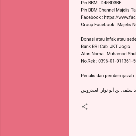
Pin BBM : D45BD3BE
Pin BBM Channel Majelis Ta
Facebook : https://www.fa
Group Facebook : Majelis 
Donasi atau infak atau sed
Bank BRI Cab. JKT Joglo.
Atas Nama : Muhamad Shulf
No.Rek : 0396-01-011361-5
Penulis dan pemberi ijazah
سلفى بن أبو نوار العيدروس
K
o