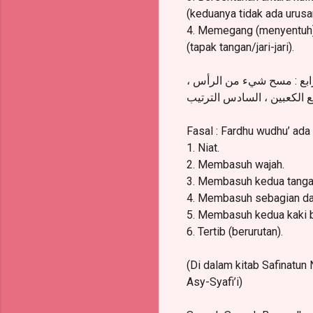
(keduanya tidak ada urus
4. Memegang (menyentuh) q
(tapak tangan/jari-jari).
(الرابع : مسح شيء من الرأس
 الكعبين ، السادس الترتيب
Fasal : Fardhu wudhu’ ada 
1. Niat.
2. Membasuh wajah.
3. Membasuh kedua tangan
4. Membasuh sebagian dari
5. Membasuh kedua kaki b
6. Tertib (berurutan).
(Di dalam kitab Safinatun 
Asy-Syafi’i)