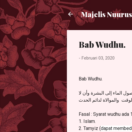
Majelis Nuurus
Bab Wudhu.
-
Februari 03, 2020
Bab Wudhu.
،  الماء إلى البشرة وأن لا
الوقت
والموالاة لدائم الحدث
Fasal : Syarat wudhu ada 1
1. Islam.
2. Tamyiz (
dapat membedak