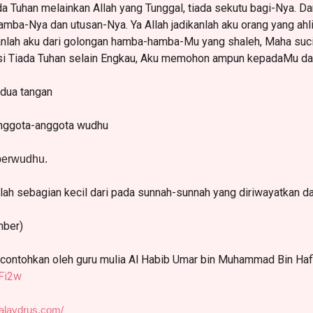
iada Tuhan melainkan Allah yang Tunggal, tiada sekutu bagi-Nya. 
a-Nya dan utusan-Nya. Ya Allah jadikanlah aku orang yang ahli 
kanlah aku dari golongan hamba-hamba-Mu yang shaleh, Maha suc
ksi Tiada Tuhan selain Engkau, Aku memohon ampun kepadaMu da
dua tangan
anggota-anggota wudhu
 berwudhu.
ah sebagian kecil dari pada sunnah-sunnah yang diriwayatkan da
mber)
 contohkan oleh guru mulia Al Habib Umar bin Muhammad Bin Hafi
3Fi2w
ialaydrus.com/