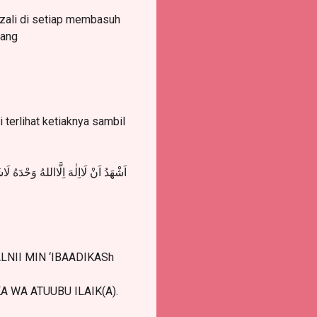
zali di setiap membasuh
yang
erlihat ketiaknya sambil
اَشْهَدُ اَنْ لَااِلٰهَ اِلَّااللهُ وَحْدَهُ لَ
NII MIN ‘IBAADIKASh
WA ATUUBU ILAIK(A).