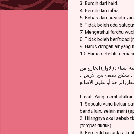
3. Bersih dari haid.
4. Bersih dari nifas.
5. Bebas dari sesuatu ya
6. Tidak boleh ada satup
7. Mengetahui fardhu wud
8. Tidak boleh beri’tiqad
9. Harus dengan air yang
10. Harus setelah memasu
(أشياء : (الأول) الخارج من
،
اعد ، ممكن مقعده من الأرض
(طن الراحة أو بطون الأصابع
Fasal : Yang membatalkan
1. Sesuatu yang keluar da
benda lain, selain mani (s
2. Hilangnya akal sebab t
(tempat duduk).
3. Bersentuhan antara kul