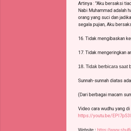
Artinya : "Aku bersaksi t
Nabi Muhammad adalah hamb
orang yang suci dan jadi
segala pujian, Aku bersa
16. Tidak mengibaskan ke
17. Tidak mengeringkan 
18. Tidak berbicara saat
Sunnah-sunnah diatas adal
(Dari berbagai macam su
Video cara wudhu yang di
https://youtu.be/EPI7p5
Website :
https://www.shulf