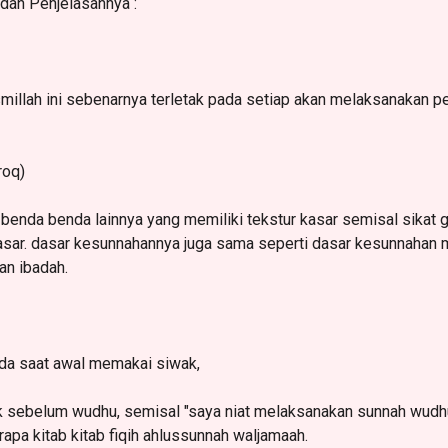
dan Penjelasannya :
llah ini sebenarnya terletak pada setiap akan melaksanakan pe
roq)
enda benda lainnya yang memiliki tekstur kasar semisal sikat gig
kasar. dasar kesunnahannya juga sama seperti dasar kesunnahan
an ibadah.
pada saat awal memakai siwak,
k sebelum wudhu, semisal "saya niat melaksanakan sunnah wudh
apa kitab kitab fiqih ahlussunnah waljamaah.